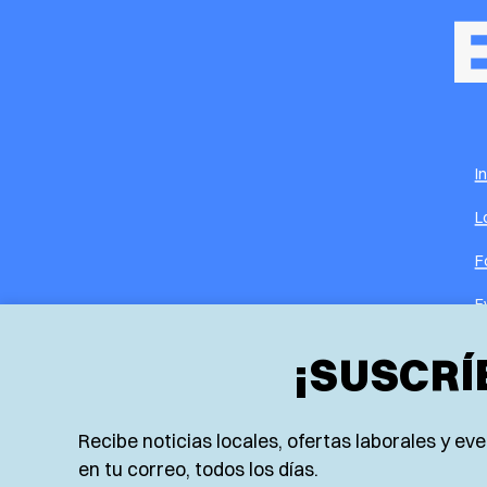
I
L
F
E
N
¡SUSCRÍ
R
Recibe noticias locales, ofertas laborales y e
en tu correo, todos los días.