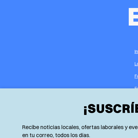
I
L
F
E
N
¡SUSCRÍ
R
Recibe noticias locales, ofertas laborales y e
en tu correo, todos los días.