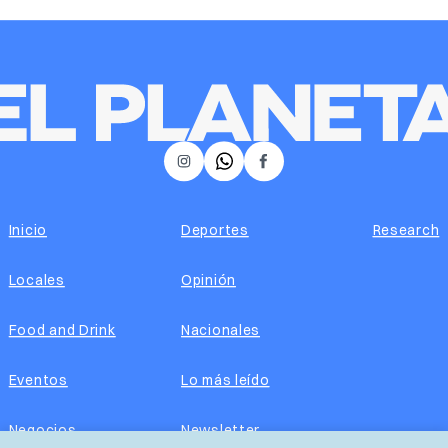
𝕏
Instagram
Facebook
Inicio
Deportes
Research
Locales
Opinión
Food and Drink
Nacionales
Eventos
Lo más leído
Negocios
Newsletter