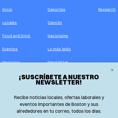
Inicio
Deportes
Research
Locales
Opinión
Food and Drink
Nacionales
Eventos
Lo más leído
Negocios
Newsletter
×
Real Estate
¡SUSCRÍBETE A NUESTRO
Edición impresa
NEWSLETTER!
Historias Latinas
Acerca de nosotros
Recibe noticias locales, ofertas laborales y
Guía de Recursos
Advertise with us
eventos importantes de Boston y sus
alrededores en tu correo, todos los días.
© 2026 El Planeta | Noticias en español desde Boston,