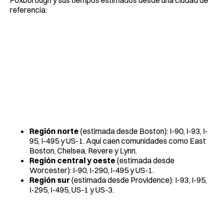
Foxborough y sus tiempos estimados desde una ciudad de
referencia:
Región norte
(estimada desde Boston): I-90, I-93, I-
95, I-495 y US-1. Aquí caen comunidades como East
Boston, Chelsea, Revere y Lynn.
Región central y oeste
(estimada desde
Worcester): I-90, I-290, I-495 y US-1.
Región sur
(estimada desde Providence): I-93, I-95,
I-295, I-495, US-1 y US-3.