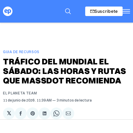
Suscríbete
GUIA DE RECURSOS
TRÁFICO DEL MUNDIAL EL
SÁBADO: LAS HORAS Y RUTAS
QUE MASSDOT RECOMIENDA
EL PLANETA TEAM
11 de junio de 2026
. 11:39 AM
3 minutos de lectura
𝕏
Compartir
Share
Compartir
Share
Compartir
en
on
en
on
via
Facebook
Pinterest
LinkedIn
WhatsApp
Email