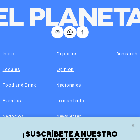
𝕏
Instagram
Facebook
Inicio
Deportes
Research
Locales
Opinión
Food and Drink
Nacionales
Eventos
Lo más leído
Negocios
Newsletter
×
¡SUSCRÍBETE A NUESTRO
Real Estate
Edición impresa