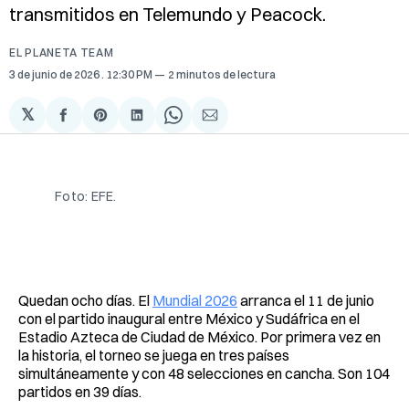
transmitidos en Telemundo y Peacock.
EL PLANETA TEAM
3 de junio de 2026
. 12:30 PM
2 minutos de lectura
𝕏
Compartir
Share
Compartir
Share
Compartir
en
on
en
on
via
Facebook
Pinterest
LinkedIn
WhatsApp
Email
Foto: EFE.
Quedan ocho días. El
Mundial 2026
arranca el 11 de junio
con el partido inaugural entre México y Sudáfrica en el
Estadio Azteca de Ciudad de México. Por primera vez en
la historia, el torneo se juega en tres países
simultáneamente y con 48 selecciones en cancha. Son 104
partidos en 39 días.