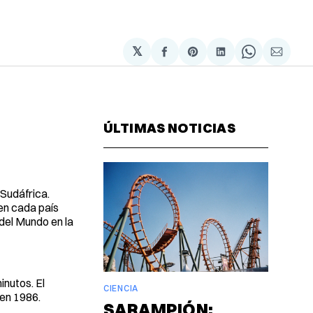
𝕏
Compartir
Share
Compartir
Share
Compa
en
on
en
on
via
Facebook
Pinterest
LinkedIn
WhatsAp
Email
ÚLTIMAS NOTICIAS
 Sudáfrica.
 en cada país
 del Mundo en la
inutos. El
CIENCIA
 en 1986.
SARAMPIÓN: