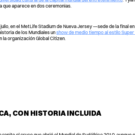
sta que aparece en dos ceremonias.
 julio, en el MetLife Stadium de Nueva Jersey —sede de la final en
istoria de los Mundiales un
show de medio tiempo al estilo Super
n la organización Global Citizen.
CA, CON HISTORIA INCLUIDA
ca repite el cruce que abrió el Mundial de Sudáfrica 2010, aunque 