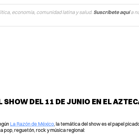
tica, economía, comunidad latina y salud.
Suscríbete aquí
a n
SHOW DEL 11 DE JUNIO EN EL AZTEC
Según
La Razón de México
, la temática del show es el papel pica
a pop, reguetón, rock y música regional: