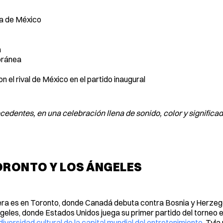
a de México
a
oránea
 el rival de México en el partido inaugural
edentes, en una celebración llena de sonido, color y significad
ORONTO Y LOS ÁNGELES
mera es en Toronto, donde Canadá debuta contra Bosnia y Herzego
les, donde Estados Unidos juega su primer partido del torneo e
diversidad cultural de la capital mundial del entretenimiento
. Tyla