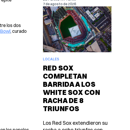
7 de agosto de 2026
tre los dos
 Bowl
, curado
LOCALES
RED SOX
COMPLETAN
BARRIDA A LOS
WHITE SOX CON
RACHA DE 8
TRIUNFOS
Los Red Sox extendieron su
racha a ocho triunfos con
con los papeles