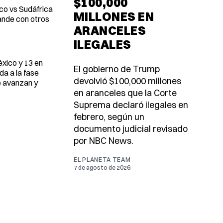
$100,000
ico vs Sudáfrica
MILLONES EN
rande con otros
ARANCELES
ILEGALES
éxico y 13 en
El gobierno de Trump
da a la fase
devolvió $100,000 millones
e avanzan y
en aranceles que la Corte
Suprema declaró ilegales en
febrero, según un
documento judicial revisado
por NBC News.
EL PLANETA TEAM
7 de agosto de 2026