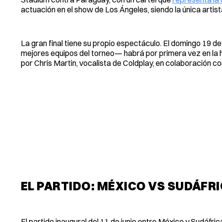
actuación en el show de Los Ángeles, siendo la única arti
La gran final tiene su propio espectáculo. El domingo 19 de
mejores equipos del torneo— habrá por primera vez en la h
por Chris Martin, vocalista de Coldplay, en colaboración co
EL PARTIDO: MÉXICO VS SUDÁFRI
El partido inaugural del 11 de junio entre México y Sudáfri