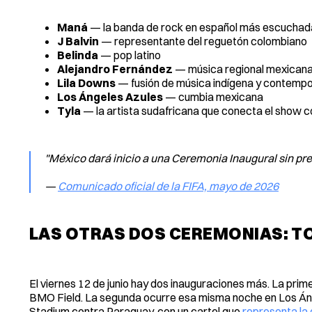
Maná
— la banda de rock en español más escuchad
J Balvin
— representante del reguetón colombiano
Belinda
— pop latino
Alejandro Fernández
— música regional mexican
Lila Downs
— fusión de música indígena y contemp
Los Ángeles Azules
— cumbia mexicana
Tyla
— la artista sudafricana que conecta el show con
"México dará inicio a una Ceremonia Inaugural sin prec
—
Comunicado oficial de la FIFA, mayo de 2026
LAS OTRAS DOS CEREMONIAS: T
El viernes 12 de junio hay dos inauguraciones más. La pri
BMO Field. La segunda ocurre esa misma noche en Los Ánge
Stadium contra Paraguay, con un cartel que
representa la 