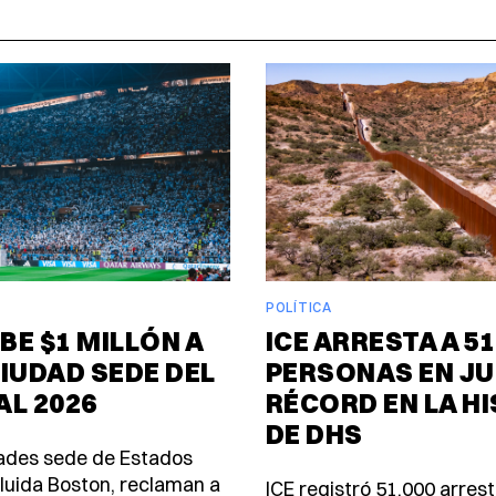
POLÍTICA
EBE $1 MILLÓN A
ICE ARRESTA A 51
IUDAD SEDE DEL
PERSONAS EN JU
L 2026
RÉCORD EN LA H
DE DHS
ades sede de Estados
cluida Boston, reclaman a
ICE registró 51,000 arresto