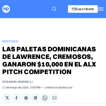
Suscríbete
NEGOCIOS
LAS PALETAS DOMINICANAS
DE LAWRENCE, CREMOSOS,
GANARON $10,000 EN EL ALX
PITCH COMPETITION
ROSANNA MARINELLI
21 de mayo de 2026
. 3:50 PM
2 minutos de lectura
𝕏
Compartir
Share
Compartir
Share
Compartir
en
on
en
on
via