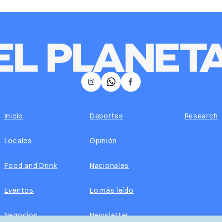
𝕏
Instagram
Facebook
Inicio
Deportes
Research
Locales
Opinión
Food and Drink
Nacionales
Eventos
Lo más leído
Negocios
Newsletter