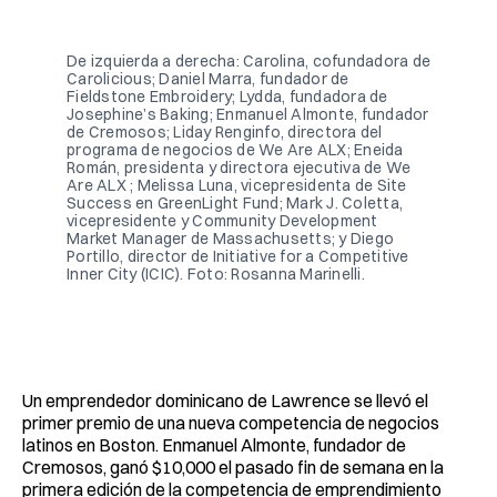
Facebook
Pinterest
LinkedIn
WhatsApp
Email
De izquierda a derecha: Carolina, cofundadora de 
Carolicious; Daniel Marra, fundador de 
Fieldstone Embroidery; Lydda, fundadora de 
Josephine’s Baking; Enmanuel Almonte, fundador 
de Cremosos; Liday Renginfo, directora del 
programa de negocios de We Are ALX; Eneida 
Román, presidenta y directora ejecutiva de We 
Are ALX ; Melissa Luna, vicepresidenta de Site 
Success en GreenLight Fund; Mark J. Coletta, 
vicepresidente y Community Development 
Market Manager de Massachusetts; y Diego 
Portillo, director de Initiative for a Competitive 
Inner City (ICIC). Foto: Rosanna Marinelli. 
Un emprendedor dominicano de Lawrence se llevó el
primer premio de una nueva competencia de negocios
latinos en Boston. Enmanuel Almonte, fundador de
Cremosos, ganó $10,000 el pasado fin de semana en la
primera edición de la competencia de emprendimiento