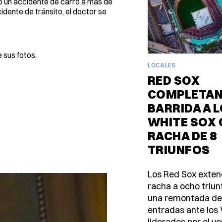
o un accidente de carro a más de
idente de tránsito, el doctor se
 sus fotos.
LOCALES
RED SOX
COMPLETA
BARRIDA A 
WHITE SOX
RACHA DE 8
TRIUNFOS
Los Red Sox exten
racha a ocho triun
una remontada de
entradas ante los
liderados por el v