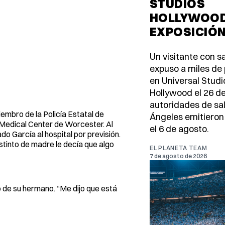
STUDIOS
HOLLYWOOD
EXPOSICIÓ
Un visitante con 
expuso a miles de
en Universal Studi
Hollywood el 26 de 
autoridades de sa
iembro de la Policía Estatal de
Ángeles emitieron
 Medical Center de Worcester. Al
el 6 de agosto.
do García al hospital por previsión.
stinto de madre le decía que algo
EL PLANETA TEAM
7 de agosto de 2026
 de su hermano. “Me dijo que está