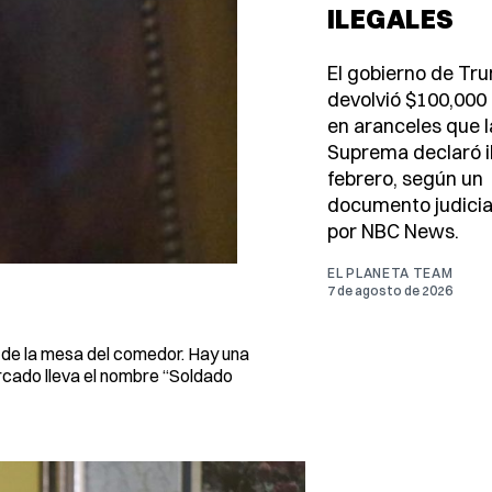
ILEGALES
El gobierno de Tr
devolvió $100,000 
en aranceles que l
Suprema declaró i
febrero, según un
documento judicia
por NBC News.
EL PLANETA TEAM
7 de agosto de 2026
a de la mesa del comedor. Hay una
rcado lleva el nombre “Soldado