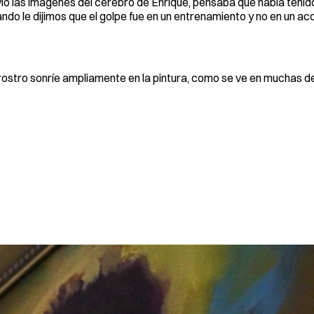
io las imágenes del cerebro de Enrique, pensaba que había tenid
ndo le dijimos que el golpe fue en un entrenamiento y no en un acc
u rostro sonríe ampliamente en la pintura, como se ve en muchas de