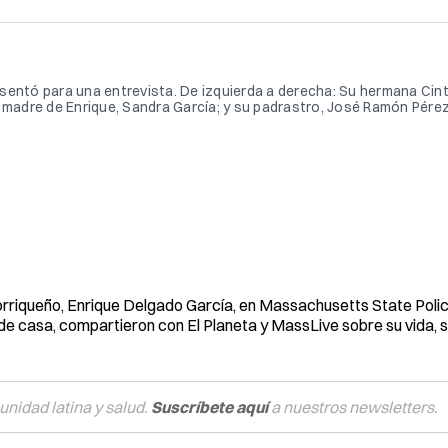
se sentó para una entrevista. De izquierda a derecha: Su hermana Cin
a madre de Enrique, Sandra García; y su padrastro, José Ramón Pére
torriqueño, Enrique Delgado García, en Massachusetts State Pol
de casa, compartieron con El Planeta y MassLive sobre su vida, su
nidad latina y salud.
Suscríbete aquí
a nuestros newsletters.