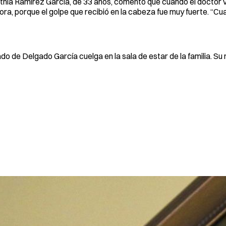
hia Ramírez García, de 33 años, comentó que cuando el doctor v
hora, porque el golpe que recibió en la cabeza fue muy fuerte. “Cua
ado de Delgado García cuelga en la sala de estar de la familia. S