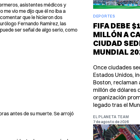
fermeros, asistentes médicos y
 me vio me dijo que él no iba a
DEPORTES
 comentar que le hicieron dos
neurólogo Fernando Ramírez, las
FIFA DEBE $
 puede ser señal de algo serio, como
MILLÓN A C
CIUDAD SED
MUNDIAL 20
Once ciudades se
Estados Unidos, in
Boston, reclaman a
millón de dólares 
organización pro
legado tras el Mun
 horas antes de su muerte. Se arrojó
EL PLANETA TEAM
7 de agosto de 2026