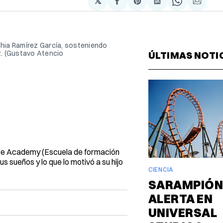
𝕏
Compartir
Share
Compartir
Share
Compa
en
on
en
on
via
Facebook
Pinterest
LinkedIn
WhatsAp
Email
thia Ramírez García, sosteniendo 
z. (Gustavo Atencio 
ÚLTIMAS NOTI
ice Academy (Escuela de formación
s sueños y lo que lo motivó a su hijo
CIENCIA
SARAMPIÓN
ALERTA EN
UNIVERSAL