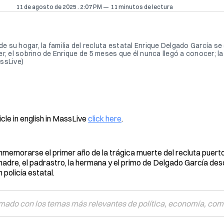
11 de agosto de 2025
. 2:07 PM
11 minutos de lectura
 de su hogar, la familia del recluta estatal Enrique Delgado García 
r, el sobrino de Enrique de 5 meses que él nunca llegó a conocer; l
ssLive)
icle in english in MassLive
click here
.
nmemorarse el primer año de la trágica muerte del recluta puer
a madre, el padrastro, la hermana y el primo de Delgado García des
 policía estatal.
mado con los temas más relevantes de política, economía, comu