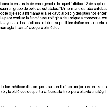
 cuarto en la sala de emergencia de aquel fatídico 12 de septie
ían un grupo de policías estatales. “Mi hermano estaba entubado,
ndo le dije eso a mi mamá ella se cayó al piso, y después nos ent
la para evaluar la función neurológica de Enrique y conocer el e
la ayudan a los médicos a detectar posibles daños en el cerebro 
orragia interna”, aseguró el médico.
rde, los médicos dijeron que si su condición no mejoraba en 24 hora
azó y le pidió que despertara. Nunca lo hizo, pero ella vio una lágr