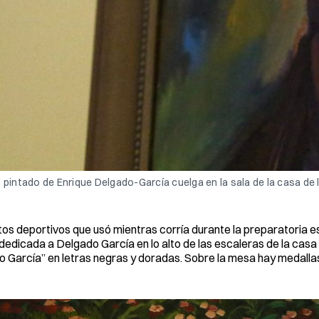
 pintado de Enrique Delgado-García cuelga en la sala de la casa de
os deportivos que usó mientras corría durante la preparatoria es
dicada a Delgado García en lo alto de las escaleras de la casa
 García” en letras negras y doradas. Sobre la mesa hay medallas 