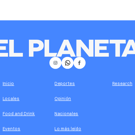
𝕏
Instagram
Facebook
Inicio
Deportes
Research
Locales
Opinión
Food and Drink
Nacionales
Eventos
Lo más leído