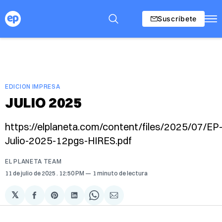
Suscríbete
EDICION IMPRESA
JULIO 2025
https://elplaneta.com/content/files/2025/07/EP
Julio-2025-12pgs-HIRES.pdf
EL PLANETA TEAM
11 de julio de 2025
. 12:50 PM
1 minuto de lectura
𝕏
Compartir
Share
Compartir
Share
Compartir
en
on
en
on
via
Facebook
Pinterest
LinkedIn
WhatsApp
Email