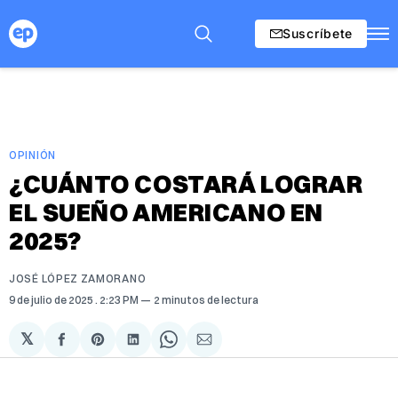
Suscríbete
OPINIÓN
¿CUÁNTO COSTARÁ LOGRAR
EL SUEÑO AMERICANO EN
2025?
JOSÉ LÓPEZ ZAMORANO
9 de julio de 2025
. 2:23 PM
2 minutos de lectura
𝕏
Compartir
Share
Compartir
Share
Compartir
en
on
en
on
via
Facebook
Pinterest
LinkedIn
WhatsApp
Email