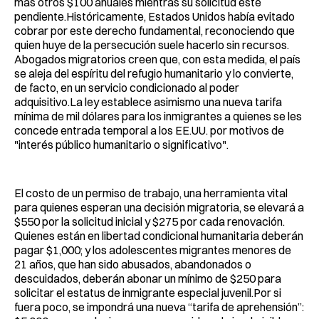
más otros $100 anuales mientras su solicitud esté
pendiente.Históricamente, Estados Unidos había evitado
cobrar por este derecho fundamental, reconociendo que
quien huye de la persecución suele hacerlo sin recursos.
Abogados migratorios creen que, con esta medida, el país
se aleja del espíritu del refugio humanitario y lo convierte,
de facto, en un servicio condicionado al poder
adquisitivo.La ley establece asimismo una nueva tarifa
mínima de mil dólares para los inmigrantes a quienes se les
concede entrada temporal a los EE.UU. por motivos de
"interés público humanitario o significativo".
El costo de un permiso de trabajo, una herramienta vital
para quienes esperan una decisión migratoria, se elevará a
$550 por la solicitud inicial y $275 por cada renovación.
Quienes están en libertad condicional humanitaria deberán
pagar $1,000; y los adolescentes migrantes menores de
21 años, que han sido abusados, abandonados o
descuidados, deberán abonar un mínimo de $250 para
solicitar el estatus de inmigrante especial juvenil.Por si
fuera poco, se impondrá una nueva “tarifa de aprehensión”: