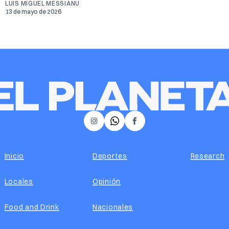
LUIS MIGUEL MESSIANU
13 de mayo de 2026
𝕏
Instagram
Facebook
Inicio
Deportes
Research
Locales
Opinión
Food and Drink
Nacionales