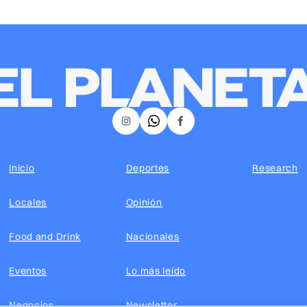
𝕏
Instagram
Facebook
Inicio
Deportes
Research
Locales
Opinión
Food and Drink
Nacionales
Eventos
Lo más leído
Negocios
Newsletter