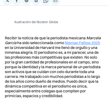
𝕏
Compartir
Share
Compartir
Share
Compartir
en
on
en
on
via
Facebook
Pinterest
LinkedIn
WhatsApp
Email
Ilustración del Boston Globe
Recibir la noticia de que la periodista mexicana
Marcela
García
ha sido seleccionada como
Nieman Fellow 2025
en la Universidad de Harvard me llenó de orgullo y una
inmensa alegría. El periodismo es, a mi parecer, una de
las profesiones más competitivas que existen. No solo
por la gran cantidad de profesionales en el campo, sino
porque la identidad y la marca personal de un periodista
son activos que se cuidan con celo durante toda una
carrera. He trabajado con muchos periodistas a lo largo
de los años como dueño de medios. Puedo decir que la
dinámica competitiva en el periodismo es única,
especialmente entre colegas que compiten por
primicias, espacios y credibilidad.