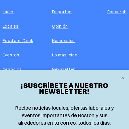
Inicio
Deportes
Research
Locales
Opinión
Food and Drink
Nacionales
Eventos
Lo más leído
Negocios
Newsletter
×
Real Estate
¡SUSCRÍBETE A NUESTRO
Edición impresa
NEWSLETTER!
Historias Latinas
Acerca de nosotros
Recibe noticias locales, ofertas laborales y
Guía de Recursos
Advertise with us
eventos importantes de Boston y sus
alrededores en tu correo, todos los días.