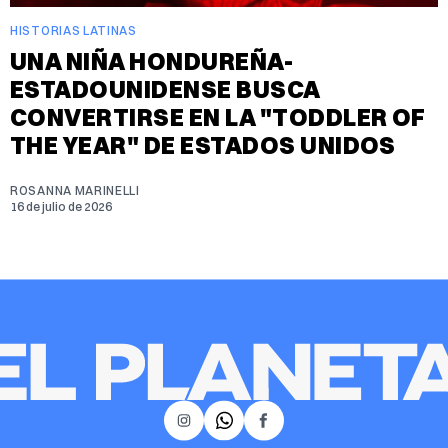
HISTORIAS LATINAS
UNA NIÑA HONDUREÑA-
ESTADOUNIDENSE BUSCA
CONVERTIRSE EN LA "TODDLER OF
THE YEAR" DE ESTADOS UNIDOS
ROSANNA MARINELLI
16 de julio de 2026
𝕏
Instagram
Facebook