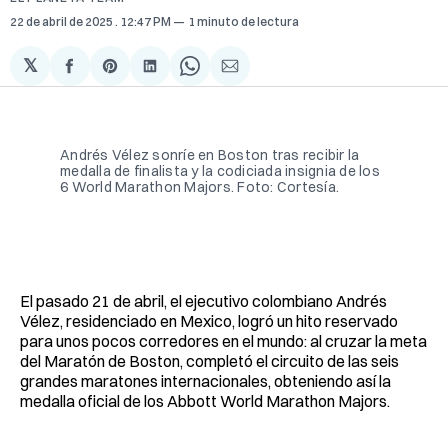
22 de abril de 2025
. 12:47 PM
1 minuto de lectura
𝕏
Compartir
Share
Compartir
Share
Compartir
en
on
en
on
via
Facebook
Pinterest
LinkedIn
WhatsApp
Email
Andrés Vélez sonríe en Boston tras recibir la 
medalla de finalista y la codiciada insignia de los 
6 World Marathon Majors. Foto: Cortesía. 
El pasado 21 de abril, el ejecutivo colombiano Andrés
Vélez, residenciado en Mexico, logró un hito reservado
para unos pocos corredores en el mundo: al cruzar la meta
del Maratón de Boston, completó el circuito de las seis
grandes maratones internacionales, obteniendo así la
medalla oficial de los Abbott World Marathon Majors.