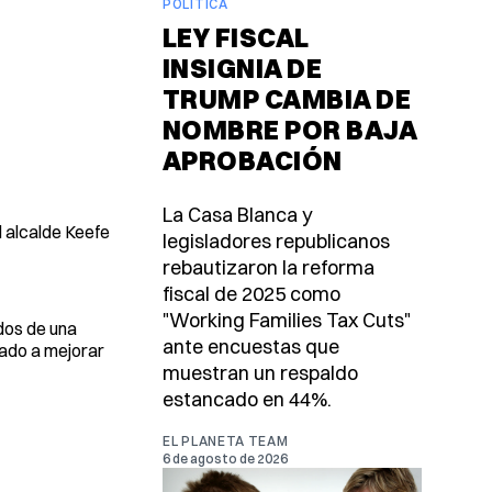
POLÍTICA
LEY FISCAL
INSIGNIA DE
TRUMP CAMBIA DE
NOMBRE POR BAJA
APROBACIÓN
La Casa Blanca y
l alcalde Keefe
legisladores republicanos
rebautizaron la reforma
fiscal de 2025 como
"Working Families Tax Cuts"
ados de una
ante encuestas que
mado a mejorar
muestran un respaldo
estancado en 44%.
EL PLANETA TEAM
6 de agosto de 2026