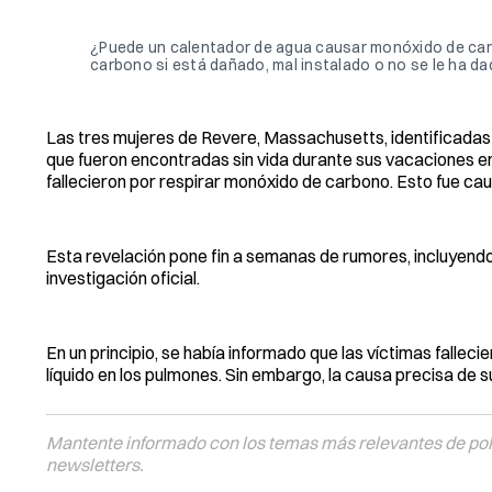
¿Puede un calentador de agua causar monóxido de ca
carbono si está dañado, mal instalado o no se le ha da
Las tres mujeres de Revere, Massachusetts, identificadas
que fueron encontradas sin vida durante sus vacaciones en 
fallecieron por respirar monóxido de carbono. Esto fue ca
Esta revelación pone fin a semanas de rumores, incluyendo
investigación oficial.
En un principio, se había informado que las víctimas falle
líquido en los pulmones. Sin embargo, la causa precisa de 
Mantente informado con los temas más relevantes de polí
newsletters.