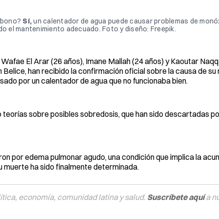
rbono? 
Sí,
 un calentador de agua puede causar problemas de monóx
do el mantenimiento adecuado. Foto y diseño: Freepik. 
 Wafae El Arar (26 años), Imane Mallah (24 años) y Kaoutar Naqq
Belice, han recibido la confirmación oficial sobre la causa de su
usado por un calentador de agua que no funcionaba bien.
 teorías sobre posibles sobredosis, que han sido descartadas po
cieron por edema pulmonar agudo, una condición que implica la acu
su muerte ha sido finalmente determinada.
tica, economía, comunidad latina y salud.
Suscríbete aquí
a n