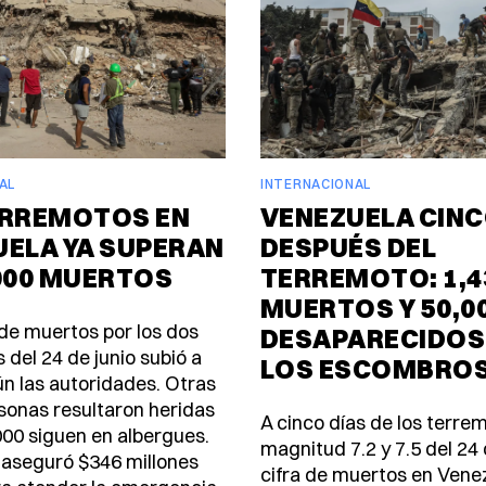
AL
INTERNACIONAL
ERREMOTOS EN
VENEZUELA CINC
UELA YA SUPERAN
DESPUÉS DEL
000 MUERTOS
TERREMOTO: 1,4
MUERTOS Y 50,0
de muertos por los dos
DESAPARECIDOS
 del 24 de junio subió a
LOS ESCOMBRO
ún las autoridades. Otras
sonas resultaron heridas
A cinco días de los terre
000 siguen en albergues.
magnitud 7.2 y 7.5 del 24 d
aseguró $346 millones
cifra de muertos en Vene