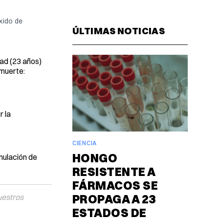
Facebook
Pinterest
LinkedIn
WhatsAp
Email
ido de 
ÚLTIMAS NOTICIAS
ad (23 años)
 muerte:
r la
CIENCIA
HONGO
mulación de
RESISTENTE A
FÁRMACOS SE
PROPAGA A 23
uestros
ESTADOS DE