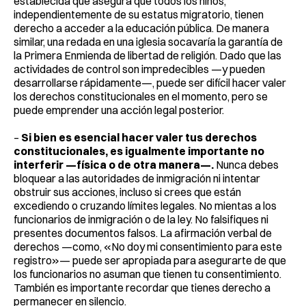
establecida que asegura que todos los niños,
independientemente de su estatus migratorio, tienen
derecho a acceder a la educación pública. De manera
similar, una redada en una iglesia socavaría la garantía de
la Primera Enmienda de libertad de religión. Dado que las
actividades de control son impredecibles —y pueden
desarrollarse rápidamente—, puede ser difícil hacer valer
los derechos constitucionales en el momento, pero se
puede emprender una acción legal posterior.
–
Si bien es esencial hacer valer tus derechos
constitucionales, es igualmente importante no
interferir —física o de otra manera—.
Nunca debes
bloquear a las autoridades de inmigración ni intentar
obstruir sus acciones, incluso si crees que están
excediendo o cruzando límites legales. No mientas a los
funcionarios de inmigración o de la ley. No falsifiques ni
presentes documentos falsos. La afirmación verbal de
derechos —como, «No doy mi consentimiento para este
registro»— puede ser apropiada para asegurarte de que
los funcionarios no asuman que tienen tu consentimiento.
También es importante recordar que tienes derecho a
permanecer en silencio.