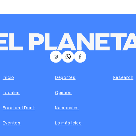
𝕏
Instagram
Facebook
Inicio
Deportes
Research
Locales
Opinión
Food and Drink
Nacionales
Eventos
Lo más leído