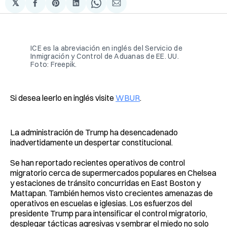
𝕏
Compartir
Share
Compartir
Share
Compartir
en
on
en
on
via
Facebook
Pinterest
LinkedIn
WhatsApp
Email
ICE es la abreviación en inglés del Servicio de
Inmigración y Control de Aduanas de EE. UU.
Foto: Freepik.
Si desea leerlo en inglés visite
WBUR
.
La administración de Trump ha desencadenado
inadvertidamente un despertar constitucional.
Se han reportado recientes operativos de control
migratorio cerca de supermercados populares en Chelsea
y estaciones de tránsito concurridas en East Boston y
Mattapan. También hemos visto crecientes amenazas de
operativos en escuelas e iglesias. Los esfuerzos del
presidente Trump para intensificar el control migratorio,
desplegar tácticas agresivas y sembrar el miedo no solo