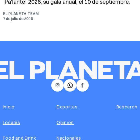
¡Pa'lante! 2026, su gala anual, el 10 de septiembre.
EL PLANETA TEAM
7 de julio de 2026
𝕏
Instagram
Facebook
Inicio
Deportes
Research
Locales
Opinión
Food and Drink
Nacionales