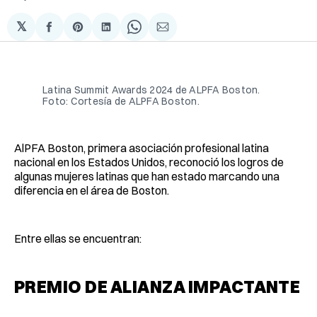
𝕏
Compartir
Share
Compartir
Share
Compartir
en
on
en
on
via
Facebook
Pinterest
LinkedIn
WhatsApp
Email
Latina Summit Awards 2024 de ALPFA Boston.
Foto: Cortesía de ALPFA Boston.
AlPFA Boston, primera asociación profesional latina
nacional en los Estados Unidos, reconoció los logros de
algunas mujeres latinas que han estado marcando una
diferencia en el área de Boston.
Entre ellas se encuentran:
PREMIO DE ALIANZA IMPACTANTE