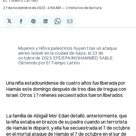
EL TIEMPO LATINO
27 de noviembre de 2023
. 4:59 AM
2 minutos de lectura
𝕏
Compartir
Share
Compartir
Share
Compartir
en
on
en
on
via
Facebook
Pinterest
LinkedIn
WhatsApp
Email
Mujeres y niños palestinos huyen tras un ataque
aéreo israelí en la ciudad de Gaza, el 23 de
octubre de 2023. EFE/EPA/MOHAMMED SABLE.
Obtenido por El Tiempo Latino.
Una niña estadounidense de cuatro años fue liberada por
Hamás este domingo después de tres días de tregua con
Israel. Otros 17 rehenes secuestrados fueron liberados.
La familia de Abigail Mor Edan detalló, anteriormente, que
la niña estaba en brazos de su padre cuando un terrorista
de Hamás le disparó, y ella fue secuestrada el 7 de octubre
en el mortal ataque de Hamás el 7 de octubre en el sur de