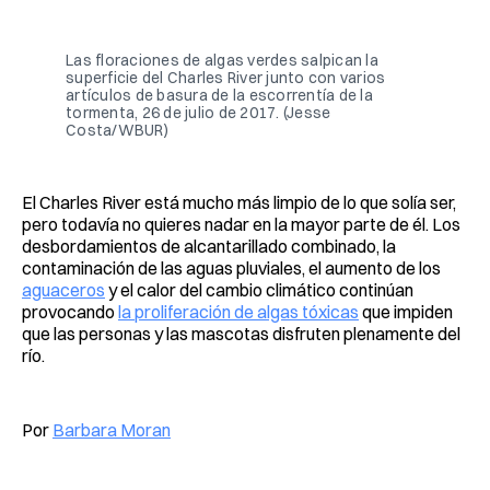
Facebook
Pinterest
LinkedIn
WhatsApp
Email
Las floraciones de algas verdes salpican la
superficie del Charles River junto con varios
artículos de basura de la escorrentía de la
tormenta, 26 de julio de 2017. (Jesse
Costa/WBUR)
El Charles River está mucho más limpio de lo que solía ser,
pero todavía no quieres nadar en la mayor parte de él. Los
desbordamientos de alcantarillado combinado, la
contaminación de las aguas pluviales, el aumento de los
aguaceros
y el calor del cambio climático continúan
provocando
la proliferación de algas tóxicas
que impiden
que las personas y las mascotas disfruten plenamente del
río.
Por
Barbara Moran