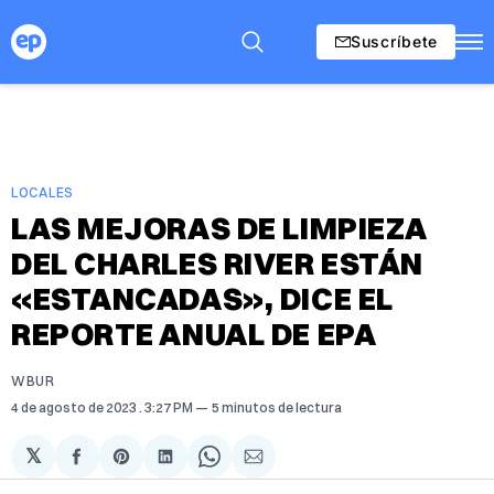
Suscríbete
LOCALES
LAS MEJORAS DE LIMPIEZA
DEL CHARLES RIVER ESTÁN
«ESTANCADAS», DICE EL
REPORTE ANUAL DE EPA
WBUR
4 de agosto de 2023
. 3:27 PM
5 minutos de lectura
𝕏
Compartir
Share
Compartir
Share
Compartir
en
on
en
on
via