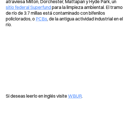
atraviesa Milton, Dorchester, Mattapan y Hyde Park, un
sitio federal Superfund
para la limpieza ambiental. El tramo
de río de 3.7 millas está contaminado con bifenilos
policlorados, o
PCBs
, de la antigua actividad industrial en el
río.
Si deseas leerlo en inglés visite
WBUR
.