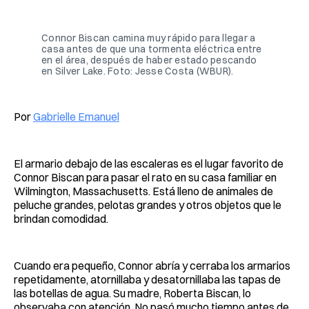
Facebook
Pinterest
LinkedIn
WhatsApp
Email
Connor Biscan camina muy rápido para llegar a
casa antes de que una tormenta eléctrica entre
en el área, después de haber estado pescando
en Silver Lake. Foto: Jesse Costa (WBUR).
Por
Gabrielle Emanuel
El armario debajo de las escaleras es el lugar favorito de
Connor Biscan para pasar el rato en su casa familiar en
Wilmington, Massachusetts. Está lleno de animales de
peluche grandes, pelotas grandes y otros objetos que le
brindan comodidad.
Cuando era pequeño, Connor abría y cerraba los armarios
repetidamente, atornillaba y desatornillaba las tapas de
las botellas de agua. Su madre, Roberta Biscan, lo
observaba con atención. No pasó mucho tiempo antes de