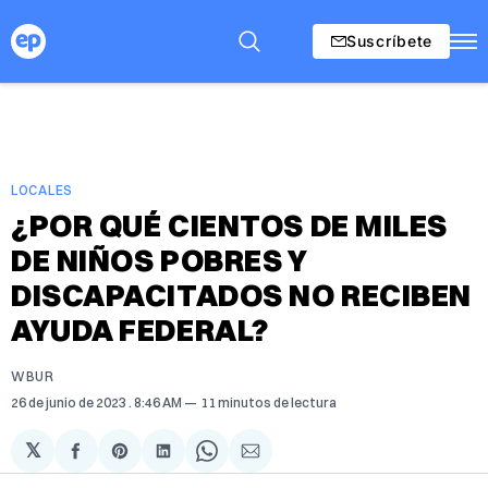
Suscríbete
LOCALES
¿POR QUÉ CIENTOS DE MILES
DE NIÑOS POBRES Y
DISCAPACITADOS NO RECIBEN
AYUDA FEDERAL?
WBUR
26 de junio de 2023
. 8:46 AM
11 minutos de lectura
𝕏
Compartir
Share
Compartir
Share
Compartir
en
on
en
on
via