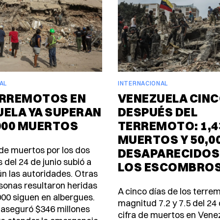
AL
INTERNACIONAL
ERREMOTOS EN
VENEZUELA CINC
UELA YA SUPERAN
DESPUÉS DEL
000 MUERTOS
TERREMOTO: 1,4
MUERTOS Y 50,0
de muertos por los dos
DESAPARECIDOS
 del 24 de junio subió a
LOS ESCOMBRO
ún las autoridades. Otras
sonas resultaron heridas
A cinco días de los terre
000 siguen en albergues.
magnitud 7.2 y 7.5 del 24 d
aseguró $346 millones
cifra de muertos en Vene