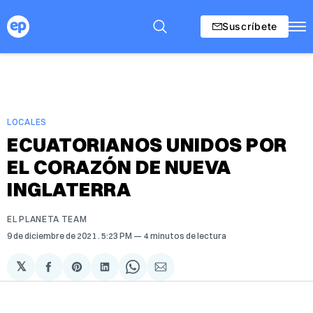
Suscríbete
LOCALES
ECUATORIANOS UNIDOS POR
EL CORAZÓN DE NUEVA
INGLATERRA
EL PLANETA TEAM
9 de diciembre de 2021
. 5:23 PM
4 minutos de lectura
𝕏
Compartir
Share
Compartir
Share
Compartir
en
on
en
on
via
Facebook
Pinterest
LinkedIn
WhatsApp
Email