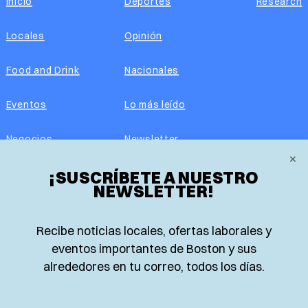
Inicio
Deportes
Research
Locales
Opinión
Food and Drink
Nacionales
Eventos
Lo más leído
Negocios
Newsletter
×
Real Estate
¡SUSCRÍBETE A NUESTRO
Edición impresa
NEWSLETTER!
Historias Latinas
Acerca de nosotros
Recibe noticias locales, ofertas laborales y
Guía de Recursos
Advertise with us
eventos importantes de Boston y sus
alrededores en tu correo, todos los días.
© 2026 El Planeta | Noticias en español desde Boston,
Massachusetts