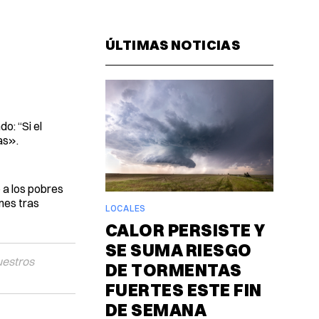
Facebook
Pinterest
LinkedIn
WhatsAp
Email
ÚLTIMAS NOTICIAS
o: “Si el
as».
 a los pobres
nes tras
LOCALES
CALOR PERSISTE Y
SE SUMA RIESGO
uestros
DE TORMENTAS
FUERTES ESTE FIN
DE SEMANA