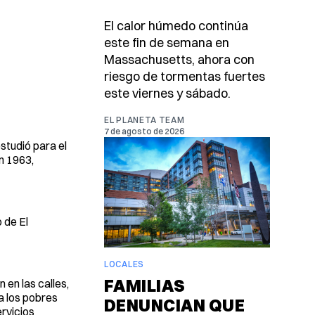
El calor húmedo continúa
este fin de semana en
Massachusetts, ahora con
riesgo de tormentas fuertes
este viernes y sábado.
EL PLANETA TEAM
7 de agosto de 2026
studió para el
n 1963,
 de El
LOCALES
FAMILIAS
 en las calles,
 a los pobres
DENUNCIAN QUE
rvicios