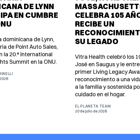
CANA DE LYNN
MASSACHUSETT
IPA EN CUMBRE
CELEBRA 105 AÑ
ONU
RECIBE UN
RECONOCIMIENT
 dominicana de Lynn,
SU LEGADO
ria de Point Auto Sales,
n la 20.ª International
Vitra Health celebró los 
hts Summit en la ONU.
José en Saugus y le entr
primer Living Legacy Awa
INELLI
reconocimiento a una vi
 2026
a la familia y sostenida po
cuidado en el hogar.
EL PLANETA TEAM
20 de julio de 2026