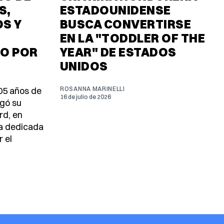
S,
ESTADOUNIDENSE
OS Y
BUSCA CONVERTIRSE
EN LA "TODDLER OF THE
O POR
YEAR" DE ESTADOS
UNIDOS
105 años de
ROSANNA MARINELLI
16 de julio de 2026
egó su
rd, en
da dedicada
r el