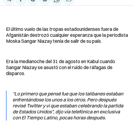
Compartir
Share
Compartir
Share
Compartir
en
on
en
on
via
Facebook
Pinterest
LinkedIn
WhatsApp
Email
El último vuelo de las tropas estadounidenses fuera de
Afganistán destrozó cualquier esperanza que la periodista
Moska Sangar Niazay tenía de salir de su país.
Era la medianoche del 31 de agosto en Kabul cuando
Sangar Niazay se asustó con el ruido de ráfagas de
disparos.
“Lo primero que pensé fue que los talibanes estaban
enfrentándose los unos a los otros. Pero después
revisé Twitter y vi que estaban celebrando la partida
de Estados Unidos”, dijo vía telefónica en exclusiva
con El Tiempo Latino, pocas horas después.