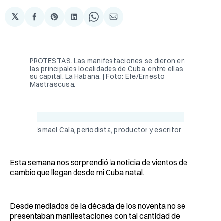
𝕏
Compartir
Share
Compartir
Share
Compartir
en
on
en
on
via
Facebook
Pinterest
LinkedIn
WhatsApp
Email
PROTESTAS. Las manifestaciones se dieron en
las principales localidades de Cuba, entre ellas
su capital, La Habana. | Foto: Efe/Ernesto
Mastrascusa.
Ismael Cala, periodista, productor y escritor
Esta semana nos sorprendió la noticia de vientos de
cambio que llegan desde mi Cuba natal.
Desde mediados de la década de los noventa no se
presentaban manifestaciones con tal cantidad de