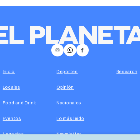
𝕏
Instagram
Facebook
Inicio
Deportes
Research
Locales
Opinión
Food and Drink
Nacionales
Eventos
Lo más leído
Negocios
Newsletter