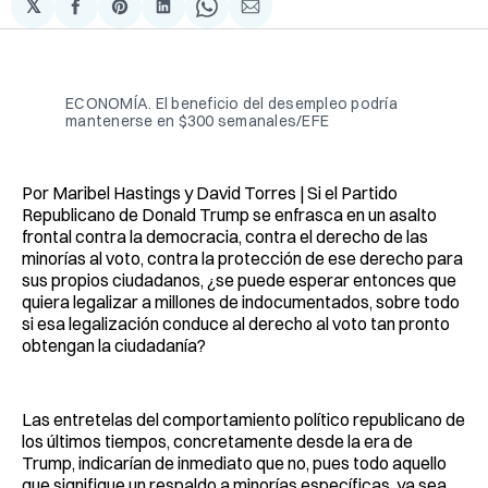
𝕏
Compartir
Share
Compartir
Share
Compartir
en
on
en
on
via
Facebook
Pinterest
LinkedIn
WhatsApp
Email
ECONOMÍA. El beneficio del desempleo podría
mantenerse en $300 semanales/EFE
Por Maribel Hastings y David Torres | Si el Partido
Republicano de Donald Trump se enfrasca en un asalto
frontal contra la democracia, contra el derecho de las
minorías al voto, contra la protección de ese derecho para
sus propios ciudadanos, ¿se puede esperar entonces que
quiera legalizar a millones de indocumentados, sobre todo
si esa legalización conduce al derecho al voto tan pronto
obtengan la ciudadanía?
Las entretelas del comportamiento político republicano de
los últimos tiempos, concretamente desde la era de
Trump, indicarían de inmediato que no, pues todo aquello
que signifique un respaldo a minorías específicas, ya sea