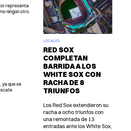
dor representa
mo ningún otro.
LOCALES
RED SOX
COMPLETAN
BARRIDA A LOS
WHITE SOX CON
RACHA DE 8
, ya que se
TRIUNFOS
escate
Los Red Sox extendieron su
racha a ocho triunfos con
una remontada de 13
entradas ante los White Sox,