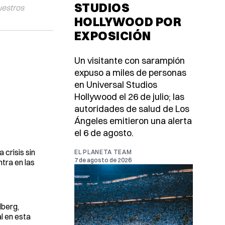
STUDIOS
uestros
HOLLYWOOD POR
EXPOSICIÓN
Un visitante con sarampión
expuso a miles de personas
en Universal Studios
Hollywood el 26 de julio; las
autoridades de salud de Los
Ángeles emitieron una alerta
el 6 de agosto.
 crisis sin
EL PLANETA TEAM
7 de agosto de 2026
tra en las
lberg,
l en esta