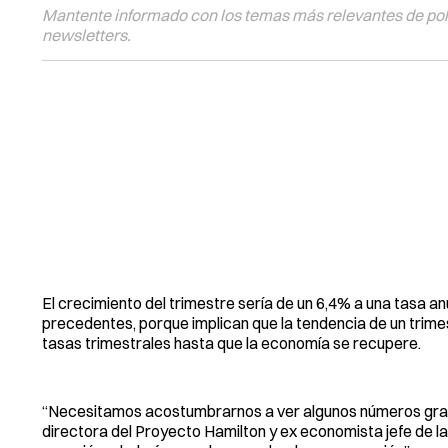
Mantente informado con los temas más relevantes de polí
newsletters.
El crecimiento del trimestre sería de un 6,4% a una tasa a
precedentes, porque implican que la tendencia de un trime
tasas trimestrales hasta que la economía se recupere.
“Necesitamos acostumbrarnos a ver algunos números grand
directora del Proyecto Hamilton y ex economista jefe de l