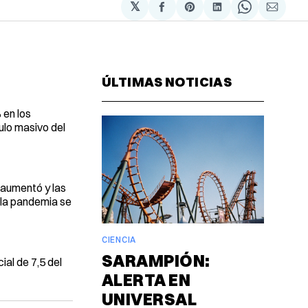
𝕏
Compartir
Share
Compartir
Share
Compa
en
on
en
on
via
Facebook
Pinterest
LinkedIn
WhatsAp
Email
ÚLTIMAS NOTICIAS
 en los
ulo masivo del
 aumentó y las
 la pandemia se
CIENCIA
SARAMPIÓN:
al de 7,5 del
ALERTA EN
UNIVERSAL