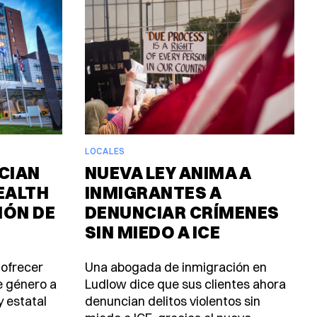
LOCALES
CIAN
NUEVA LEY ANIMA A
EALTH
INMIGRANTES A
IÓN DE
DENUNCIAR CRÍMENES
SIN MIEDO A ICE
 ofrecer
Una abogada de inmigración en
e género a
Ludlow dice que sus clientes ahora
y estatal
denuncian delitos violentos sin