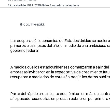
29 de abril de 2021
. 7:59 AM
2 minutos de lectura
(Foto: Freepik).
La recuperación económica de Estados Unidos se aceleró a
primeros tres meses del año, en medio de una ambiciosa c
gobierno federal.
A medida que los estadounidenses comenzaron a salir del 
empresas invirtieron en la expectativa de crecimiento fu
recuperen a mediados de este año, según los datos publica
Parte del rápido crecimiento económico -en más de cuatro 
año pasado, cuando las empresas reabrieron por primera v