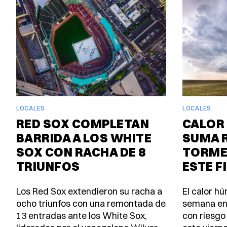
LOCALES
LOCALES
RED SOX COMPLETAN
CALOR 
BARRIDA A LOS WHITE
SUMA 
SOX CON RACHA DE 8
TORME
TRIUNFOS
ESTE F
Los Red Sox extendieron su racha a
El calor h
ocho triunfos con una remontada de
semana en
13 entradas ante los White Sox,
con riesgo