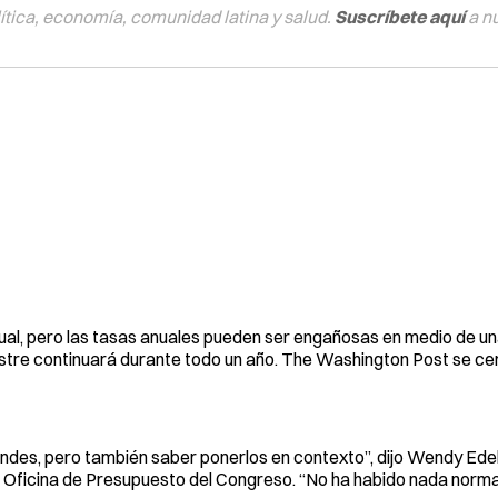
tica, economía, comunidad latina y salud.
Suscríbete aquí
a n
nual, pero las tasas anuales pueden ser engañosas en medio de una
stre continuará durante todo un año. The Washington Post se cen
es, pero también saber ponerlos en contexto”, dijo Wendy Ede
a Oficina de Presupuesto del Congreso. “No ha habido nada norma