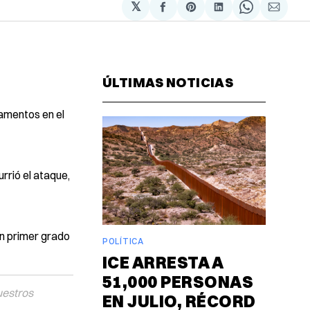
𝕏
Compartir
Share
Compartir
Share
Compa
en
on
en
on
via
Facebook
Pinterest
LinkedIn
WhatsAp
Email
ÚLTIMAS NOTICIAS
tamentos en el
rrió el ataque,
en primer grado
POLÍTICA
ICE ARRESTA A
51,000 PERSONAS
uestros
EN JULIO, RÉCORD