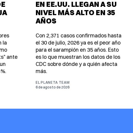
DE
EN EE.UU. LLEGAN A SU
JA
NIVEL MÁS ALTO EN 35
AÑOS
ores
Con 2,371 casos confirmados hasta
 la
el 30 de julio, 2026 ya es el peor año
omo
para el sarampión en 35 años. Esto
ts" ante
es lo que muestran los datos de los
 un
CDC sobre dónde y a quién afecta
4%.
más.
EL PLANETA TEAM
6 de agosto de 2026