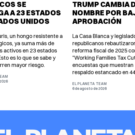
COS SE
TRUMP CAMBIA 
A A 23 ESTADOS
NOMBRE POR BA
TADOS UNIDOS
APROBACIÓN
ris, un hongo resistente a
La Casa Blanca y legislad
ngicos, ya suma más de
republicanos rebautizaron
s activos en 23 estados
reforma fiscal de 2025 c
sto es lo que se sabe y
"Working Families Tax Cu
rren mayor riesgo.
encuestas que muestran
respaldo estancado en 4
TEAM
 2026
EL PLANETA TEAM
6 de agosto de 2026