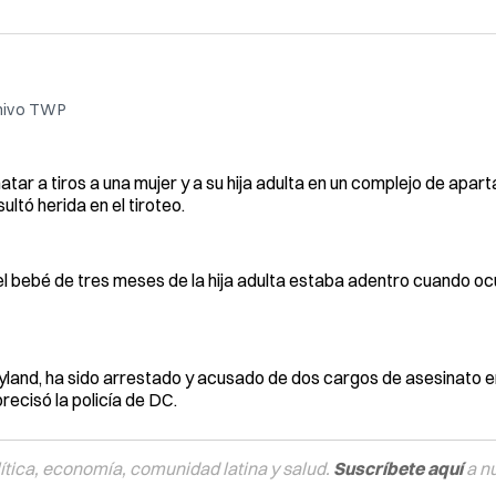
chivo TWP
r a tiros a una mujer y a su hija adulta en un complejo de apar
ltó herida en el tiroteo.
l bebé de tres meses de la hija adulta estaba adentro cuando ocu
ryland, ha sido arrestado y acusado de dos cargos de asesinato 
recisó la policía de DC.
tica, economía, comunidad latina y salud.
Suscríbete aquí
a n