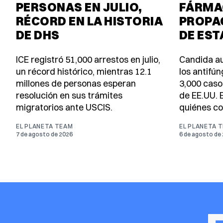
PERSONAS EN JULIO,
FÁRMA
RÉCORD EN LA HISTORIA
PROPAG
DE DHS
DE ES
ICE registró 51,000 arrestos en julio,
Candida au
un récord histórico, mientras 12.1
los antifú
millones de personas esperan
3,000 caso
resolución en sus trámites
de EE.UU. E
migratorios ante USCIS.
quiénes co
EL PLANETA TEAM
EL PLANETA 
7 de agosto de 2026
6 de agosto de