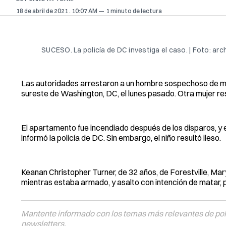
18 de abril de 2021
. 10:07 AM
1 minuto de lectura
SUCESO. La policía de DC investiga el caso. | Foto: ar
Las autoridades arrestaron a un hombre sospechoso de mata
sureste de Washington, DC, el lunes pasado. Otra mujer resu
El apartamento fue incendiado después de los disparos, y e
informó la policía de DC. Sin embargo, el niño resultó ileso.
Keanan Christopher Turner, de 32 años, de Forestville, Ma
mientras estaba armado, y asalto con intención de matar, p
Mantente informado con los temas más relevantes de polí
newsletters.