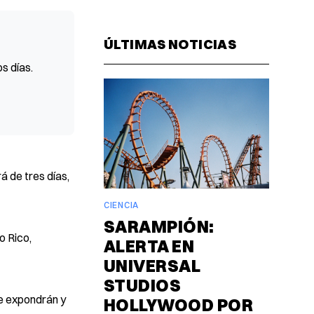
Facebook
Pinterest
LinkedIn
WhatsAp
Email
ÚLTIMAS NOTICIAS
s días.
á de tres días,
CIENCIA
SARAMPIÓN:
o Rico,
ALERTA EN
UNIVERSAL
STUDIOS
se expondrán y
HOLLYWOOD POR