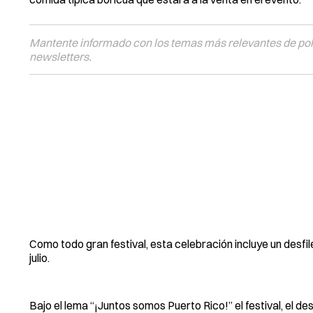
Mantente informado con los temas más relevantes de polí
newsletters.
Como todo gran festival, esta celebración incluye un desfile
julio.
Bajo el lema “¡Juntos somos Puerto Rico!” el festival, el de