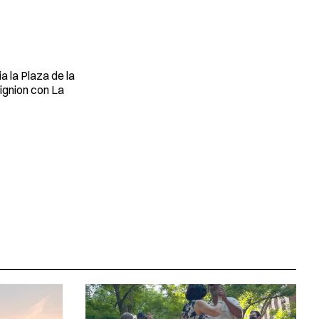
 la Plaza de la
rignion con La