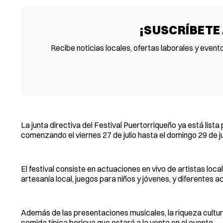
¡SUSCRÍBETE
Recibe noticias locales, ofertas laborales y event
La junta directiva del Festival Puertorriqueño ya está lista
comenzando el viernes 27 de julio hasta el domingo 29 de ju
El festival consiste en actuaciones en vivo de artistas loc
artesanía local, juegos para niños y jóvenes, y diferentes ac
Además de las presentaciones musicales, la riqueza cultur
comida típica boricua que estará a la venta en el evento.