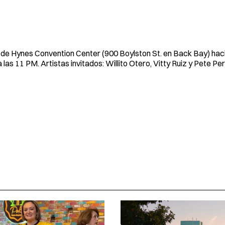
sde Hynes Convention Center (900 Boylston St. en Back Bay) hacia
ta las 11 PM. Artistas invitados: Willito Otero, Vitty Ruiz y Pete Pe