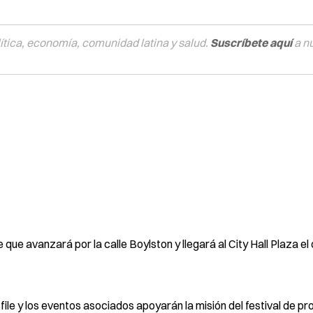
tica, economía, comunidad latina y salud.
Suscríbete aquí
a n
 que avanzará por la calle Boylston y llegará al City Hall Plaza e
sfile y los eventos asociados apoyarán la misión del festival de p