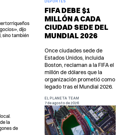
DEPORTES
FIFA DEBE $1
MILLÓN A CADA
ertorriqueños
CIUDAD SEDE DEL
gocios», dijo
MUNDIAL 2026
, sino también
Once ciudades sede de
Estados Unidos, incluida
Boston, reclaman a la FIFA el
millón de dólares que la
organización prometió como
legado tras el Mundial 2026.
EL PLANETA TEAM
7 de agosto de 2026
local.
de la
ogones de