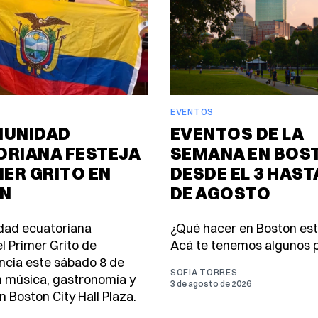
EVENTOS
MUNIDAD
EVENTOS DE LA
ORIANA FESTEJA
SEMANA EN BOS
MER GRITO EN
DESDE EL 3 HASTA
N
DE AGOSTO
dad ecuatoriana
¿Qué hacer en Boston es
l Primer Grito de
Acá te tenemos algunos p
cia este sábado 8 de
SOFIA TORRES
 música, gastronomía y
3 de agosto de 2026
n Boston City Hall Plaza.