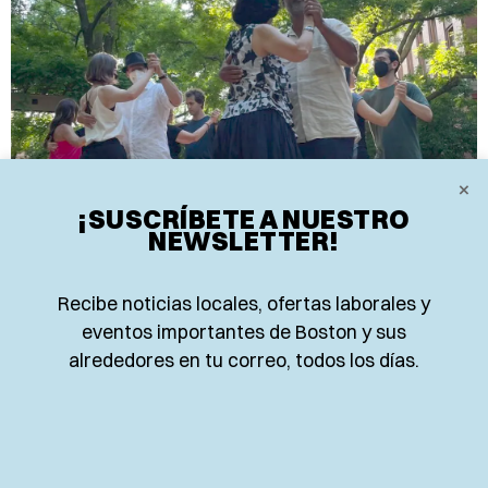
×
¡SUSCRÍBETE A NUESTRO
NEWSLETTER!
Recibe noticias locales, ofertas laborales y
EVENTOS
eventos importantes de Boston y sus
FIESTA DE SAMBA Y BAILE LATINO
alrededores en tu correo, todos los días.
LLEGA A CAMBRIDGE EL 7 DE
AGOSTO
El Multicultural Arts Center invita a una noche