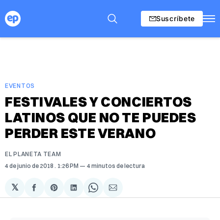
Suscríbete
EVENTOS
FESTIVALES Y CONCIERTOS
LATINOS QUE NO TE PUEDES
PERDER ESTE VERANO
EL PLANETA TEAM
4 de junio de 2018
. 1:26 PM
4 minutos de lectura
𝕏
Compartir
Share
Compartir
Share
Compartir
en
on
en
on
via
Facebook
Pinterest
LinkedIn
WhatsApp
Email