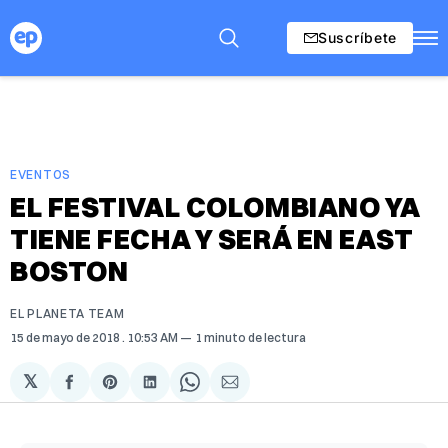
Suscríbete
EVENTOS
EL FESTIVAL COLOMBIANO YA
TIENE FECHA Y SERÁ EN EAST
BOSTON
EL PLANETA TEAM
15 de mayo de 2018
. 10:53 AM
1 minuto de lectura
𝕏
Compartir
Share
Compartir
Share
Compartir
en
on
en
on
via
Facebook
Pinterest
LinkedIn
WhatsApp
Email