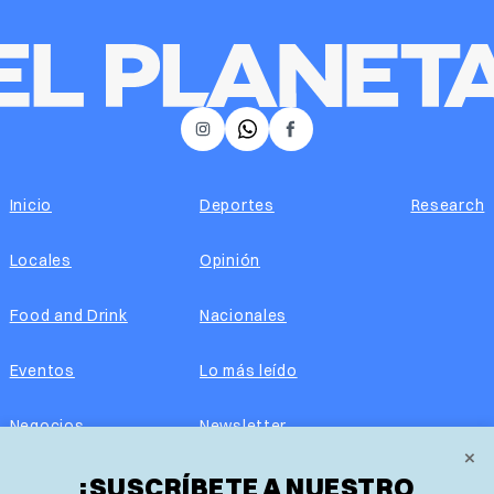
𝕏
Instagram
Facebook
Inicio
Deportes
Research
Locales
Opinión
Food and Drink
Nacionales
Eventos
Lo más leído
Negocios
Newsletter
×
¡SUSCRÍBETE A NUESTRO
Real Estate
Edición impresa