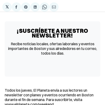
𝕏
Compartir
Share
Compartir
Share
Compartir
en
on
en
on
via
Facebook
Pinterest
LinkedIn
WhatsApp
Email
¡SUSCRÍBETE A NUESTRO
NEWSLETTER!
Recibe noticias locales, ofertas laborales y eventos
importantes de Boston y sus alrededores en tu correo,
todos los días.
Todos los jueves, El Planeta envía a sus lectores un
newsletter con planes y eventos ocurriendo en Boston
durante el fin de semana. Para suscribirte, visita
www.elplaneta.com/weekend.