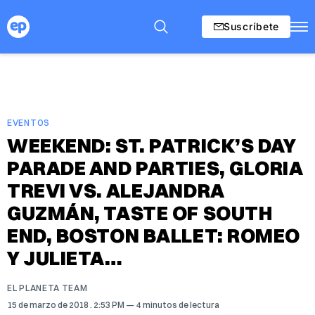
Suscríbete
EVENTOS
WEEKEND: ST. PATRICK’S DAY
PARADE AND PARTIES, GLORIA
TREVI VS. ALEJANDRA
GUZMÁN, TASTE OF SOUTH
END, BOSTON BALLET: ROMEO
Y JULIETA…
EL PLANETA TEAM
15 de marzo de 2018
. 2:53 PM
4 minutos de lectura