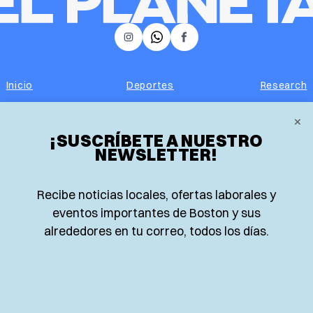
𝕏
Instagram
Facebook
Inicio
Deportes
Research
×
Locales
Opinión
¡SUSCRÍBETE A NUESTRO
NEWSLETTER!
Food and Drink
Nacionales
Eventos
Lo más leído
Recibe noticias locales, ofertas laborales y
eventos importantes de Boston y sus
Negocios
Newsletter
alrededores en tu correo, todos los días.
Real Estate
Edición impresa
Historias Latinas
Acerca de nosotros