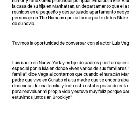
humor y reflexiones profundas por igual. En la obra Erik Bl
la casa de su hija en Manhattan, un departamento que ella 
reunidos en el pequeño y destartalado apartamento neoyorq
personaje en The Humans que no forma parte de los Blake (al
de su novia.
Tuvimos la oportunidad de conversar con el actor Luis Veg
Luis nació en Nueva York y es hijo de padres puertorriqueño
especial por la isla en donde viven varios de sus familiares
familia”, dice Vega al contarnos que cuando el huracán Mar
padre que vive en Gurabo ni a su madre que se encontraba 
dinámicas de una familia y todo esto estaba pasando en l
para reevaluar mi propia vida y estuve muy feliz porque pa
estuvimos juntos en Brooklyn”.