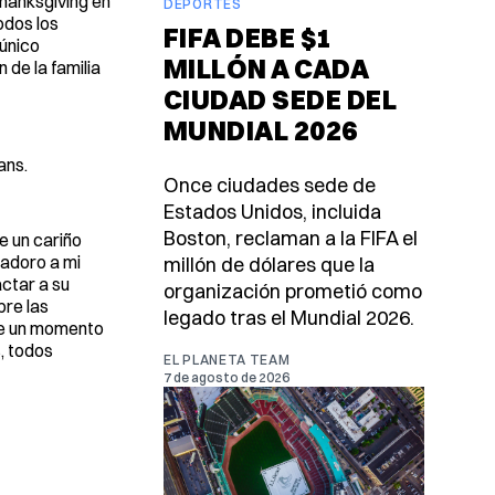
Thanksgiving en
DEPORTES
odos los
FIFA DEBE $1
 único
MILLÓN A CADA
 de la familia
CIUDAD SEDE DEL
MUNDIAL 2026
ans.
Once ciudades sede de
Estados Unidos, incluida
Boston, reclaman a la FIFA el
e un cariño
 adoro a mi
millón de dólares que la
actar a su
organización prometió como
bre las
legado tras el Mundial 2026.
uve un momento
, todos
EL PLANETA TEAM
7 de agosto de 2026