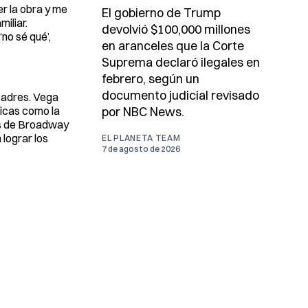
er la obra y me
El gobierno de Trump
iliar.
devolvió $100,000 millones
no sé qué’,
en aranceles que la Corte
Suprema declaró ilegales en
febrero, según un
documento judicial revisado
padres. Vega
nicas como la
por NBC News.
es de Broadway
 lograr los
EL PLANETA TEAM
7 de agosto de 2026