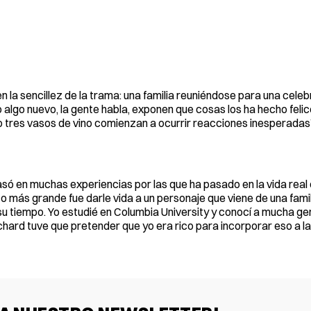
n la sencillez de la trama: una familia reuniéndose para una celeb
 algo nuevo, la gente habla, exponen que cosas los ha hecho felic
 o tres vasos de vino comienzan a ocurrir reacciones inesperadas”
asó en muchas experiencias por las que ha pasado en la vida rea
reto más grande fue darle vida a un personaje que viene de una famil
e su tiempo. Yo estudié en Columbia University y conocí a mucha ge
chard tuve que pretender que yo era rico para incorporar eso a la