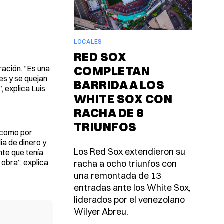
LOCALES
RED SOX
ración. “Es una
COMPLETAN
es y se quejan
BARRIDA A LOS
, explica Luis
WHITE SOX CON
RACHA DE 8
TRIUNFOS
l como por
ia de dinero y
Los Red Sox extendieron su
nte que tenía
 obra”, explica
racha a ocho triunfos con
una remontada de 13
entradas ante los White Sox,
liderados por el venezolano
Wilyer Abreu.