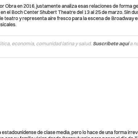
r Obra en 2016, justamente analiza esas relaciones de forma gen
en el Boch Center Shubert Theatre del 13 al 25 de marzo. Sin du
de teatro y representa aire fresco para la escena de Broadway 
sicales.
tica, economía, comunidad latina y salud.
Suscríbete aquí
a n
ia estadounidense de clase media, pero lo hace de una forma irre