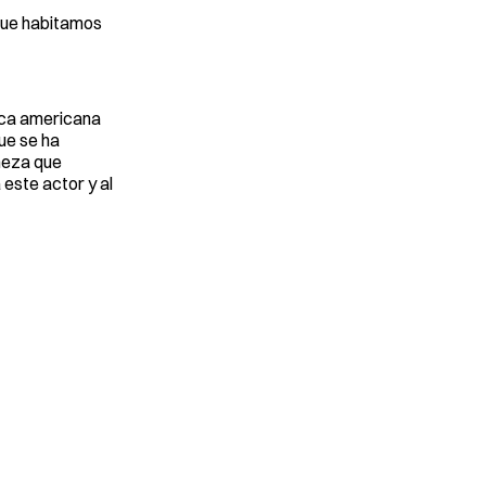
 que habitamos
anca americana
que se ha
meza que
 este actor y al