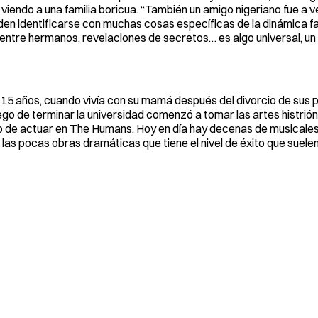
viendo a una familia boricua. “También un amigo nigeriano fue a v
en identificarse con muchas cosas específicas de la dinámica fam
entre hermanos, revelaciones de secretos… es algo universal, un ‘
 15 años, cuando vivía con su mamá después del divorcio de sus 
luego de terminar la universidad comenzó a tomar las artes histrió
nto de actuar en The Humans. Hoy en día hay decenas de musical
 las pocas obras dramáticas que tiene el nivel de éxito que suelen