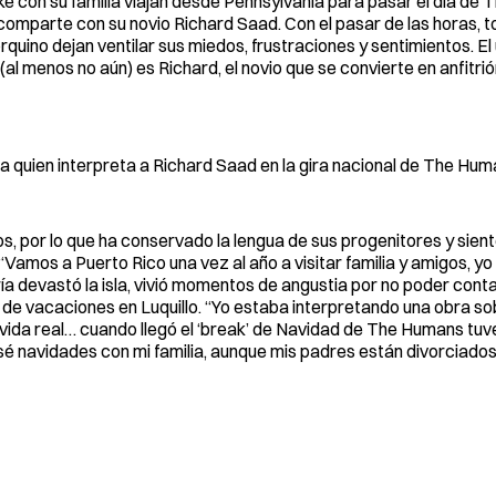
ake con su familia viajan desde Pennsylvania para pasar el día de 
comparte con su novio Richard Saad. Con el pasar de las horas, t
uino dejan ventilar sus miedos, frustraciones y sentimientos. El
 menos no aún) es Richard, el novio que se convierte en anfitrión
a quien interpreta a Richard Saad en la gira nacional de The Hum
s, por lo que ha conservado la lengua de sus progenitores y sient
. “Vamos a Puerto Rico una vez al año a visitar familia y amigos, yo
ía devastó la isla, vivió momentos de angustia por no poder cont
de vacaciones en Luquillo. “Yo estaba interpretando una obra so
a vida real… cuando llegó el ‘break’ de Navidad de The Humans t
sé navidades con mi familia, aunque mis padres están divorciados