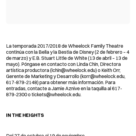
La temporada 2017/2018 de Wheelock Family Theatre
continúa con la Bella y la Bestia de Disney (2 de febrero – 4
de marzo) y E.B. Stuart Little de White (13 de abril – 13 de
mayo). Póngase en contacto con Linda Chin, Directora
artística productora (
lchin@wheelock.edu
) o Keith Orr,
Gerente de Marketing y Desarrollo (
korr@wheelock.edu
,
617-879-2148) para obtener más información. Para
entradas, contacte a Jamie Aznive en la taquilla al 617-
879-2300 o
tickets@wheelock.edu
.
IN THE HEIGHTS
Del 27 de octubre al 19 de noviembre