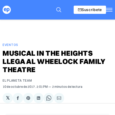
Suscríbete
EVENTOS
MUSICAL IN THE HEIGHTS
LLEGA AL WHEELOCK FAMILY
THEATRE
EL PLANETA TEAM
10 de octubre de 2017
. 2:01 PM
2 minutos de lectura
𝕏
Compartir
Share
Compartir
Share
Compartir
en
on
en
on
via
Facebook
Pinterest
LinkedIn
WhatsApp
Email