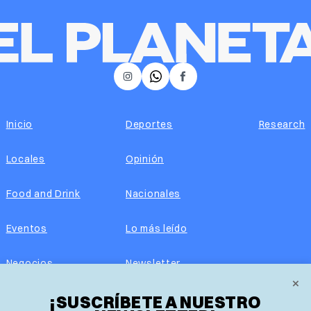
𝕏
Instagram
Facebook
Inicio
Deportes
Research
Locales
Opinión
Food and Drink
Nacionales
Eventos
Lo más leído
Negocios
Newsletter
×
¡SUSCRÍBETE A NUESTRO
Real Estate
Edición impresa