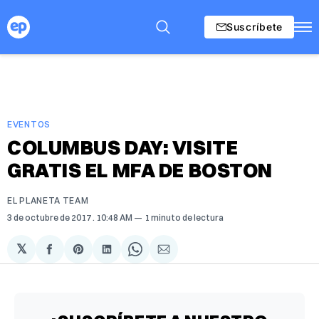
Suscríbete
EVENTOS
COLUMBUS DAY: VISITE
GRATIS EL MFA DE BOSTON
EL PLANETA TEAM
3 de octubre de 2017
. 10:48 AM
1 minuto de lectura
𝕏
Compartir
Share
Compartir
Share
Compartir
en
on
en
on
via
Facebook
Pinterest
LinkedIn
WhatsApp
Email