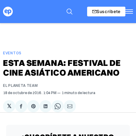
Suscríbete
EVENTOS
ESTA SEMANA: FESTIVAL DE
CINE ASIÁTICO AMERICANO
EL PLANETA TEAM
18 de octubre de 2016
. 1:04 PM
1 minuto de lectura
𝕏
Compartir
Share
Compartir
Share
Compartir
en
on
en
on
via
Facebook
Pinterest
LinkedIn
WhatsApp
Email