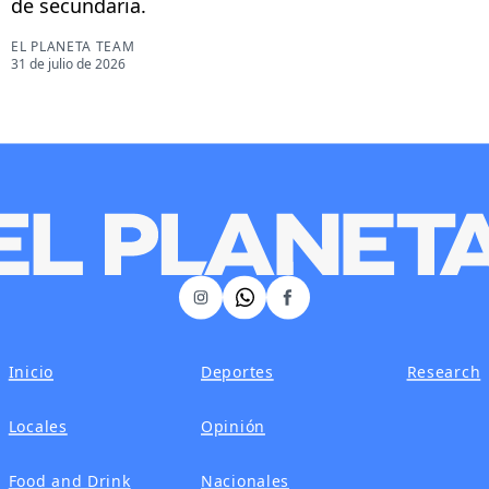
de secundaria.
EL PLANETA TEAM
31 de julio de 2026
𝕏
Instagram
Facebook
Inicio
Deportes
Research
Locales
Opinión
Food and Drink
Nacionales