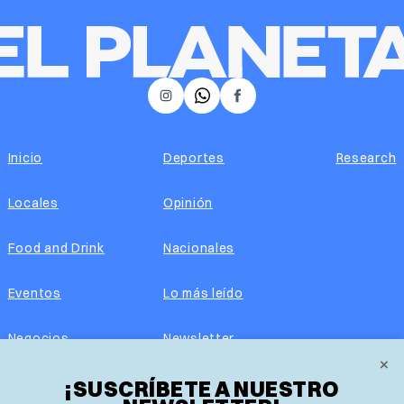
𝕏
Instagram
Facebook
Inicio
Deportes
Research
Locales
Opinión
Food and Drink
Nacionales
Eventos
Lo más leído
Negocios
Newsletter
×
¡SUSCRÍBETE A NUESTRO
Real Estate
Edición impresa