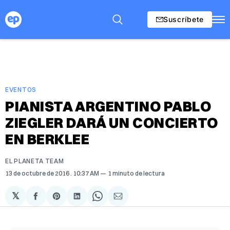
Suscríbete
EVENTOS
PIANISTA ARGENTINO PABLO
ZIEGLER DARÁ UN CONCIERTO
EN BERKLEE
EL PLANETA TEAM
13 de octubre de 2016
. 10:37 AM
1 minuto de lectura
𝕏
Compartir
Share
Compartir
Share
Compartir
en
on
en
on
via
Facebook
Pinterest
LinkedIn
WhatsApp
Email