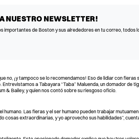
 A NUESTRO NEWSLETTER!
os importantes de Boston y sus alrededores en tu correo, todos lo
ue no, ¡y tampoco se lo recomendamos! Eso de lidiar con fieras s
o. Entrevistamos a Tabayara “Taba” Maluenda, un domador de tig
um & Bailey, y quien nos contó sobre su riesgoso oficio.
y el humano. Las fieras y el ser humano pueden trabajar mutuamen
do cosas extraordinarias, y yo aprovecho sus habilidades”, cuent
ás inteligente. Este apasionado domador explica que hay tres valor