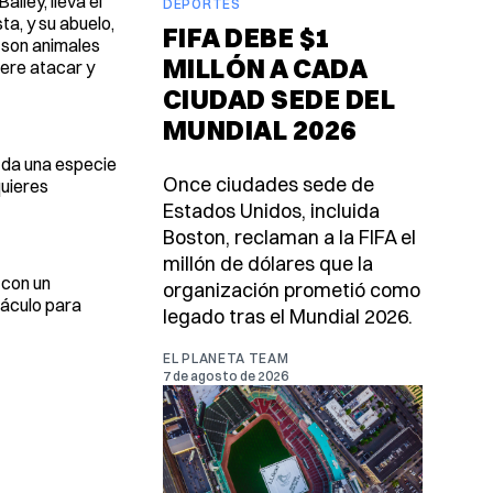
iley, lleva el
DEPORTES
ta, y su abuelo,
FIFA DEBE $1
 son animales
MILLÓN A CADA
iere atacar y
CIUDAD SEDE DEL
MUNDIAL 2026
es da una especie
Once ciudades sede de
quieres
Estados Unidos, incluida
Boston, reclaman a la FIFA el
millón de dólares que la
 con un
organización prometió como
táculo para
legado tras el Mundial 2026.
EL PLANETA TEAM
7 de agosto de 2026