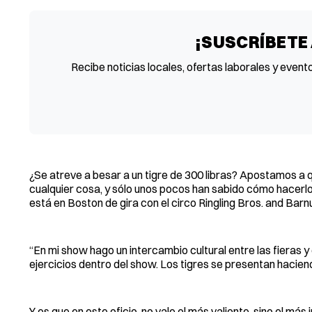
¡SUSCRÍBETE
Recibe noticias locales, ofertas laborales y event
¿Se atreve a besar a un tigre de 300 libras? Apostamos a q
cualquier cosa, y sólo unos pocos han sabido cómo hacerl
está en Boston de gira con el circo Ringling Bros. and Barn
“En mi show hago un intercambio cultural entre las fieras 
ejercicios dentro del show. Los tigres se presentan hacien
Y es que en este oficio, no vale el más valiente, sino el m