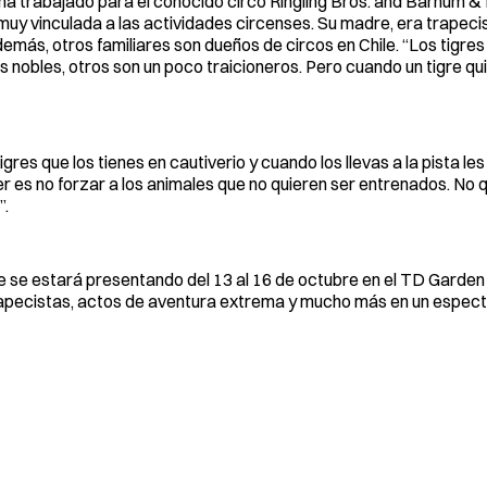
ha trabajado para el conocido circo Ringling Bros. and Barnum & Ba
 muy vinculada a las actividades circenses. Su madre, era trapecis
ás, otros familiares son dueños de circos en Chile. “Los tigres
 nobles, otros son un poco traicioneros. Pero cuando un tigre qu
igres que los tienes en cautiverio y cuando los llevas a la pista l
r es no forzar a los animales que no quieren ser entrenados. No 
”.
e se estará presentando del 13 al 16 de octubre en el TD Garden
rapecistas, actos de aventura extrema y mucho más en un espec