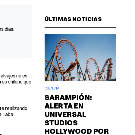
Facebook
Pinterest
LinkedIn
WhatsAp
Email
ÚLTIMAS NOTICIAS
s días.
alvajes no es
res chileno que
CIENCIA
SARAMPIÓN:
ALERTA EN
te realizando
UNIVERSAL
a Taba.
STUDIOS
HOLLYWOOD POR
es