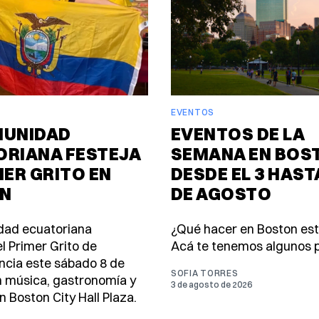
EVENTOS
MUNIDAD
EVENTOS DE LA
ORIANA FESTEJA
SEMANA EN BOS
MER GRITO EN
DESDE EL 3 HASTA
N
DE AGOSTO
dad ecuatoriana
¿Qué hacer en Boston es
l Primer Grito de
Acá te tenemos algunos p
cia este sábado 8 de
SOFIA TORRES
 música, gastronomía y
3 de agosto de 2026
n Boston City Hall Plaza.