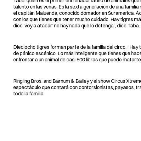
Taba, quien es el primer entrenador latino de animales que 
talento en las venas. Es la sexta generación de una familia
el capitán Maluenda, conocido domador en Suramérica. Adem
con los que tienes que tener mucho cuidado. Hay tigres más
dice ‘voy a atacar’ no hay nada que lo detenga”, dice Taba.
Dieciocho tigres forman parte de la familia del circo. “Hay t
de pánico escénico. Lo más inteligente que tienes que hace
enfrentar a un animal de casi 500 libras que puede matarte
Ringling Bros. and Barnum & Bailey y el show Circus Xtrem
espectáculo que contará con contorsionistas, payasos, t
toda la familia.