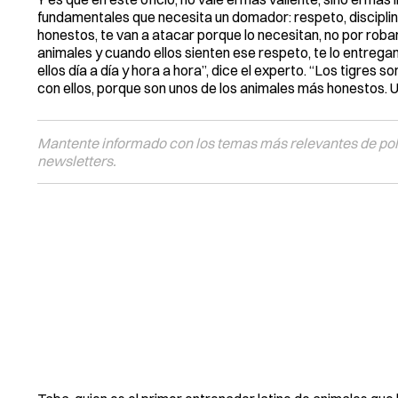
fundamentales que necesita un domador: respeto, disciplina
honestos, te van a atacar porque lo necesitan, no por robart
animales y cuando ellos sienten ese respeto, te lo entrega
ellos día a día y hora a hora”, dice el experto. “Los tigres
con ellos, porque son unos de los animales más honestos. U
Mantente informado con los temas más relevantes de polí
newsletters.