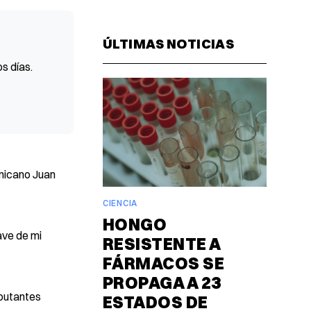
Facebook
Pinterest
LinkedIn
WhatsAp
Email
ÚLTIMAS NOTICIAS
s días.
inicano Juan
CIENCIA
HONGO
ave de mi
RESISTENTE A
FÁRMACOS SE
PROPAGA A 23
ibutantes
ESTADOS DE