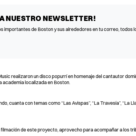
 A NUESTRO NEWSLETTER!
os importantes de Boston y sus alrededores en tu correo, todos lo
Music realizaron un disco popurrí en homenaje del cantautor dom
sta academia localizada en Boston.
undo, cuanta con temas como “Las Avispas”, “La Travesía”, “La Ll
a filmación de este proyecto, aprovecho para acompañar a los tr