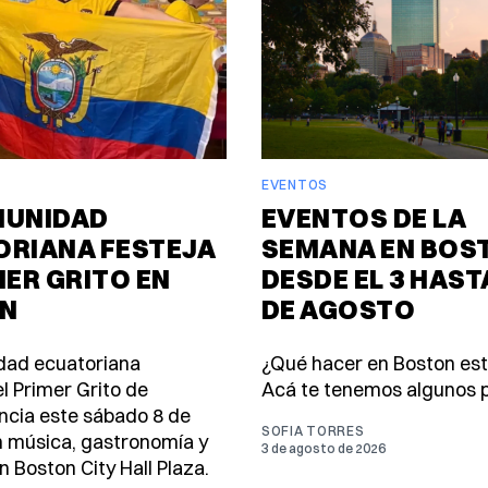
EVENTOS
MUNIDAD
EVENTOS DE LA
ORIANA FESTEJA
SEMANA EN BOS
MER GRITO EN
DESDE EL 3 HASTA
N
DE AGOSTO
dad ecuatoriana
¿Qué hacer en Boston es
l Primer Grito de
Acá te tenemos algunos p
cia este sábado 8 de
SOFIA TORRES
 música, gastronomía y
3 de agosto de 2026
n Boston City Hall Plaza.