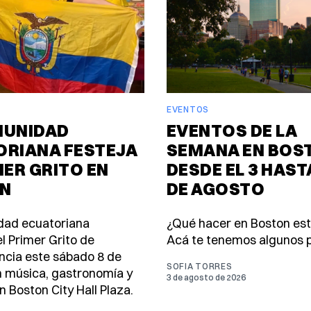
EVENTOS
MUNIDAD
EVENTOS DE LA
ORIANA FESTEJA
SEMANA EN BOS
MER GRITO EN
DESDE EL 3 HASTA
N
DE AGOSTO
dad ecuatoriana
¿Qué hacer en Boston es
l Primer Grito de
Acá te tenemos algunos p
cia este sábado 8 de
SOFIA TORRES
 música, gastronomía y
3 de agosto de 2026
n Boston City Hall Plaza.