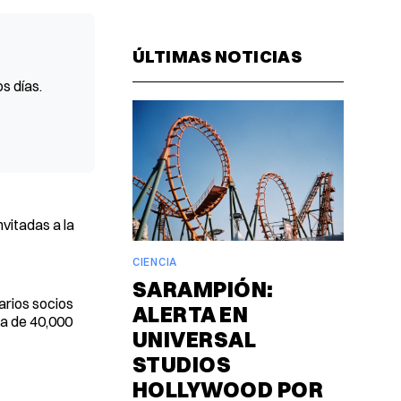
Facebook
Pinterest
LinkedIn
WhatsAp
Email
ÚLTIMAS NOTICIAS
s días.
vitadas a la
CIENCIA
SARAMPIÓN:
arios socios
ALERTA EN
ta de 40,000
UNIVERSAL
STUDIOS
HOLLYWOOD POR