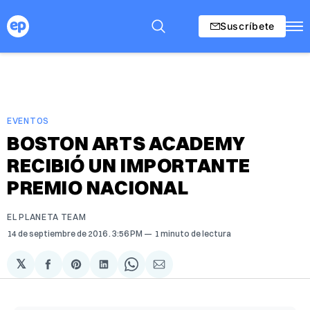
Suscríbete
EVENTOS
BOSTON ARTS ACADEMY
RECIBIÓ UN IMPORTANTE
PREMIO NACIONAL
EL PLANETA TEAM
14 de septiembre de 2016
. 3:56 PM
1 minuto de lectura
𝕏
Compartir
Share
Compartir
Share
Compartir
en
on
en
on
via
Facebook
Pinterest
LinkedIn
WhatsApp
Email