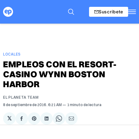
Suscríbete
LOCALES
EMPLEOS CON EL RESORT-
CASINO WYNN BOSTON
HARBOR
EL PLANETA TEAM
8 de septiembre de 2016
. 6:21 AM
1 minuto de lectura
𝕏
Compartir
Share
Compartir
Share
Compartir
en
on
en
on
via
Facebook
Pinterest
LinkedIn
WhatsApp
Email