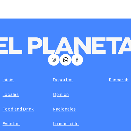
𝕏
Instagram
Facebook
Inicio
Deportes
Research
Locales
Opinión
Food and Drink
Nacionales
Eventos
Lo más leído