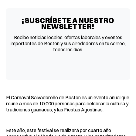
Facebook
Pinterest
LinkedIn
WhatsApp
Email
¡SUSCRÍBETE A NUESTRO
NEWSLETTER!
Recibe noticias locales, ofertas laborales y eventos
importantes de Boston y sus alrededores en tu correo,
todos los días.
El Carnaval Salvadoreño de Boston es un evento anual que
reúne a más de 10,000 personas para celebrar la cultura y
tradiciones guanacas, y las Fiestas Agostinas.
Este año, este festival se realizará por cuarto año