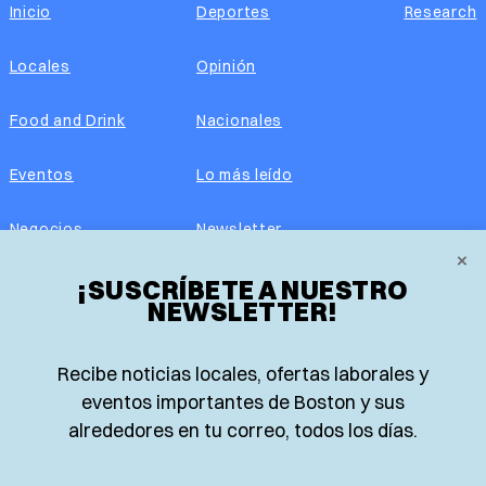
Inicio
Deportes
Research
Locales
Opinión
Food and Drink
Nacionales
Eventos
Lo más leído
Negocios
Newsletter
×
¡SUSCRÍBETE A NUESTRO
Real Estate
Edición impresa
NEWSLETTER!
Historias Latinas
Acerca de nosotros
Recibe noticias locales, ofertas laborales y
Guía de Recursos
Advertise with us
eventos importantes de Boston y sus
alrededores en tu correo, todos los días.
© 2026 El Planeta | Noticias en español desde Boston,
Massachusetts