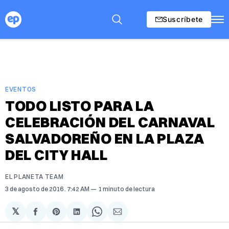
Suscríbete
EVENTOS
TODO LISTO PARA LA
CELEBRACIÓN DEL CARNAVAL
SALVADOREÑO EN LA PLAZA
DEL CITY HALL
EL PLANETA TEAM
3 de agosto de 2016
. 7:42 AM
1 minuto de lectura
𝕏
Compartir
Share
Compartir
Share
Compartir
en
on
en
on
via