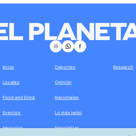
𝕏
Instagram
Facebook
Inicio
Deportes
Research
Locales
Opinión
Food and Drink
Nacionales
Eventos
Lo más leído
Negocios
Newsletter