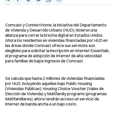
Compartir
Share
Compartir
Share
Compartir
en
on
en
on
via
Facebook
Pinterest
LinkedIn
WhatsApp
Email
Comcast y ConnectHome, la iniciativa del Departamento
de Vivienda y Desarrollo Urbano (HUD), hicieron una
alianza para cerrar la brecha digital en Estados Unidos.
Ahora los residentes en viviendas financiadas por HUD en
las áreas donde Comcast ofrece sus servicios son
elegibles para solicitar la inscripción en Internet Essentials,
el programa de adopción de Internet de alta velocidad
para familias de bajos ingresos de Comcast.
Se calcula que hasta 2 millones de viviendas financiadas
por HUD, incluyendo aquellas bajo Public Housing
(Viviendas Públicas), Housing Choice Voucher (Vales de
Elección de Vivienda) y Multifamily programs (programas
Multifamiliares), ahora tendrán acceso un servicio de
internet de banda ancha a un bajo costo.