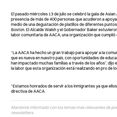
El pasado miércoles 13 de julio se celebró la gala de Asia
presencia de más de 400 personas que acudieron a apoyar l
medio de una degustación de platillos de diferentes punto
Boston. El Alcalde Walsh y el Gobernador Baker estuviero
labor comunitaria de AACA, una organización que cumplió 
“La AACA ha hecho un gran trabajo para apoyar a la comu
que es nueva en nuestro país, con oportunidades de educac
han impactado muchas familias a través de los años”, dijo 
la labor que esta organización está realizando en pro de lo
“Estamos honrados de servir a los inmigrantes ya que ellos
directiva de AACA.
Mantente informado con los temas más relevantes de polí
newsletters.