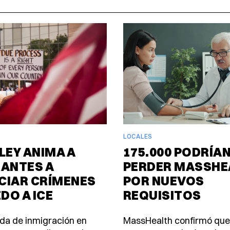
LOCALES
LEY ANIMA A
175.000 PODRÍA
RANTES A
PERDER MASSHE
CIAR CRÍMENES
POR NUEVOS
EDO A ICE
REQUISITOS
da de inmigración en
MassHealth confirmó que