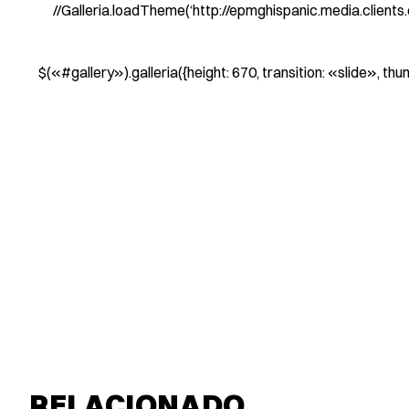
//Galleria.loadTheme(‘http://epmghispanic.media.clients.el
$(«#gallery»).galleria({height: 670, transition: «slide», th
RELACIONADO