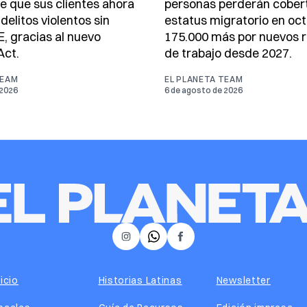
e que sus clientes ahora
personas perderán cober
elitos violentos sin
estatus migratorio en oct
E, gracias al nuevo
175.000 más por nuevos r
ct.
de trabajo desde 2027.
TEAM
EL PLANETA TEAM
 2026
6 de agosto de 2026
𝕏
Instagram
Facebook
nicio
Historias Latinas
Newsletter