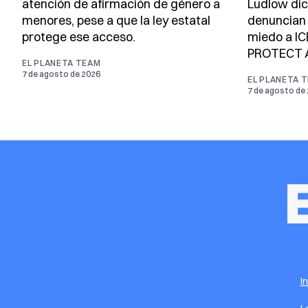
atención de afirmación de género a
Ludlow dic
menores, pese a que la ley estatal
denuncian d
protege ese acceso.
miedo a IC
PROTECT A
EL PLANETA TEAM
7 de agosto de 2026
EL PLANETA 
7 de agosto de
I