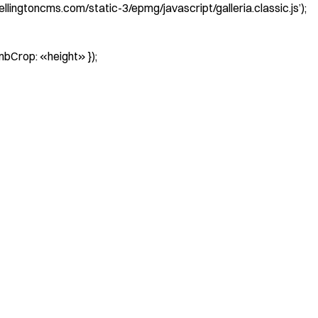
lingtoncms.com/static-3/epmg/javascript/galleria.classic.js’);
umbCrop: «height» });