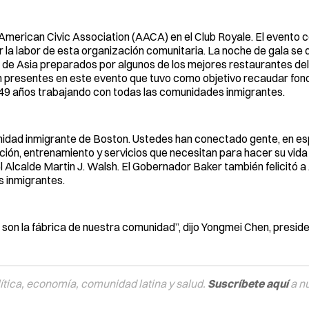
n American Civic Association (AACA) en el Club Royale. El evento c
a labor de esta organización comunitaria. La noche de gala se d
s de Asia preparados por algunos de los mejores restaurantes de
n presentes en este evento que tuvo como objetivo recaudar fon
49 años trabajando con todas las comunidades inmigrantes.
nidad inmigrante de Boston. Ustedes han conectado gente, en es
ión, entrenamiento y servicios que necesitan para hacer su vida
el Alcalde Martin J. Walsh. El Gobernador Baker también felicitó 
s inmigrantes.
 son la fábrica de nuestra comunidad”, dijo Yongmei Chen, preside
tica, economía, comunidad latina y salud.
Suscríbete aquí
a n