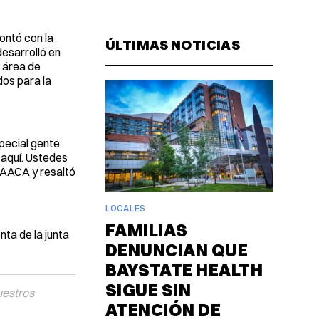
Facebook
Pinterest
LinkedIn
WhatsAp
Email
ontó con la
ÚLTIMAS NOTICIAS
esarrolló en
l área de
dos para la
pecial gente
 aquí. Ustedes
a AACA y resaltó
LOCALES
FAMILIAS
nta de la junta
DENUNCIAN QUE
BAYSTATE HEALTH
SIGUE SIN
uestros
ATENCIÓN DE