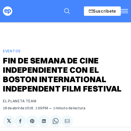
Suscríbete
EVENTOS
FIN DE SEMANA DE CINE
INDEPENDIENTE CON EL
BOSTON INTERNATIONAL
INDEPENDENT FILM FESTIVAL
EL PLANETA TEAM
28 de abril de 2016
. 1:59 PM
1 minuto de lectura
𝕏
Compartir
Share
Compartir
Share
Compartir
en
on
en
on
via