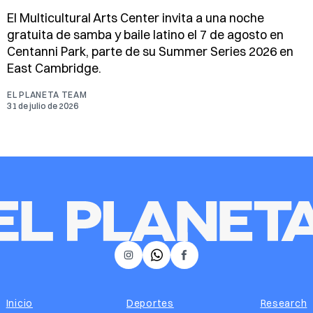
El Multicultural Arts Center invita a una noche
gratuita de samba y baile latino el 7 de agosto en
Centanni Park, parte de su Summer Series 2026 en
East Cambridge.
EL PLANETA TEAM
31 de julio de 2026
𝕏
Instagram
Facebook
Inicio
Deportes
Research