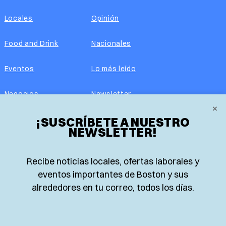
Locales
Opinión
Food and Drink
Nacionales
Eventos
Lo más leído
Negocios
Newsletter
×
¡SUSCRÍBETE A NUESTRO
Real Estate
Edición impresa
NEWSLETTER!
Historias Latinas
Acerca de nosotros
Recibe noticias locales, ofertas laborales y
Guía de Recursos
Advertise with us
eventos importantes de Boston y sus
alrededores en tu correo, todos los días.
© 2026 El Planeta | Noticias en español desde Boston,
Massachusetts