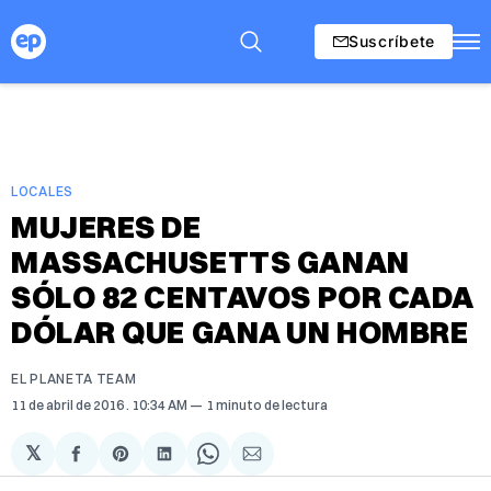
Suscríbete
LOCALES
MUJERES DE
MASSACHUSETTS GANAN
SÓLO 82 CENTAVOS POR CADA
DÓLAR QUE GANA UN HOMBRE
EL PLANETA TEAM
11 de abril de 2016
. 10:34 AM
1 minuto de lectura
𝕏
Compartir
Share
Compartir
Share
Compartir
en
on
en
on
via