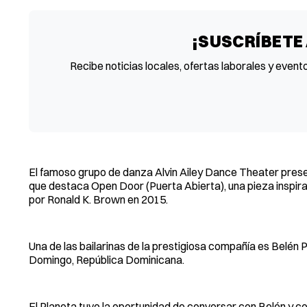
¡SUSCRÍBETE
Recibe noticias locales, ofertas laborales y event
El famoso grupo de danza Alvin Ailey Dance Theater prese
que destaca Open Door (Puerta Abierta), una pieza inspi
por Ronald K. Brown en 2015.
Una de las bailarinas de la prestigiosa compañía es Belén
Domingo, República Dominicana.
El Planeta tuvo la oportunidad de conversar con Belén y co