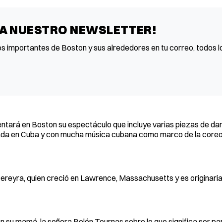
 A NUESTRO NEWSLETTER!
os importantes de Boston y sus alrededores en tu correo, todos lo
ntará en Boston su espectáculo que incluye varias piezas de dan
rada en Cuba y con mucha música cubana como marco de la core
 Pereyra, quien creció en Lawrence, Massachusetts y es originari
n su mamá, la señora Belén Tournas sobre lo que significa ser pa