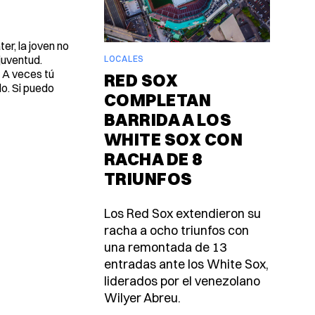
r, la joven no
juventud.
LOCALES
 A veces tú
RED SOX
o. Si puedo
COMPLETAN
BARRIDA A LOS
WHITE SOX CON
RACHA DE 8
TRIUNFOS
Los Red Sox extendieron su
racha a ocho triunfos con
una remontada de 13
entradas ante los White Sox,
liderados por el venezolano
Wilyer Abreu.