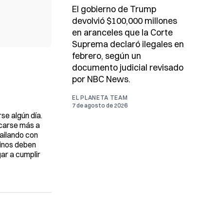
El gobierno de Trump
devolvió $100,000 millones
en aranceles que la Corte
Suprema declaró ilegales en
febrero, según un
documento judicial revisado
por NBC News.
EL PLANETA TEAM
7 de agosto de 2026
rse algún día.
rcarse más a
bailando con
tinos deben
gar a cumplir