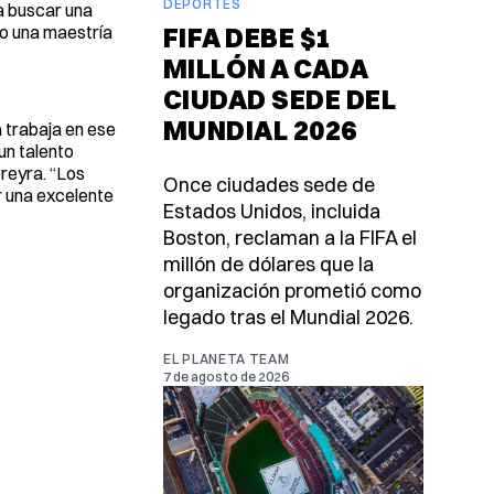
DEPORTES
a buscar una
do una maestría
FIFA DEBE $1
MILLÓN A CADA
CIUDAD SEDE DEL
MUNDIAL 2026
 trabaja en ese
un talento
ereyra. “Los
Once ciudades sede de
r una excelente
Estados Unidos, incluida
Boston, reclaman a la FIFA el
millón de dólares que la
organización prometió como
legado tras el Mundial 2026.
EL PLANETA TEAM
7 de agosto de 2026