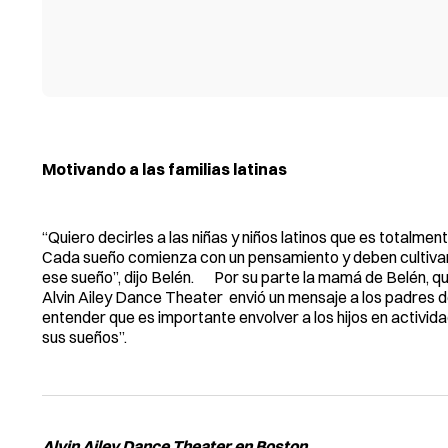
Motivando a las familias latinas
“Quiero decirles a las niñas y niños latinos que es totalmen
Cada sueño comienza con un pensamiento y deben cultivar
ese sueño”, dijo Belén. Por su parte la mamá de Belén, qui
Alvin Ailey Dance Theater envió un mensaje a los padres de
entender que es importante envolver a los hijos en activida
sus sueños”.
Alvin Ailey Dance Theater en Boston