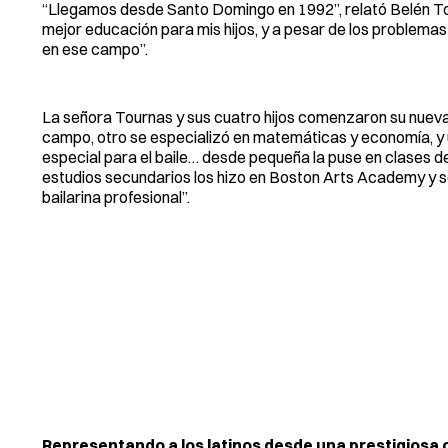
“Llegamos desde Santo Domingo en 1992”, relató Belén Tou
mejor educación para mis hijos, y a pesar de los problema
en ese campo”.
La señora Tournas y sus cuatro hijos comenzaron su nueva
campo, otro se especializó en matemáticas y economía, y una
especial para el baile… desde pequeña la puse en clases de
estudios secundarios los hizo en Boston Arts Academy y s
bailarina profesional”.
Representando a los latinos desde una prestigiosa