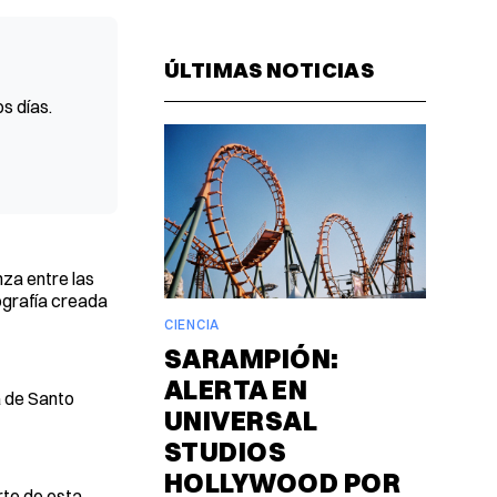
Facebook
Pinterest
LinkedIn
WhatsAp
Email
ÚLTIMAS NOTICIAS
s días.
za entre las
ografía creada
CIENCIA
SARAMPIÓN:
ALERTA EN
a de Santo
UNIVERSAL
STUDIOS
HOLLYWOOD POR
rte de esta