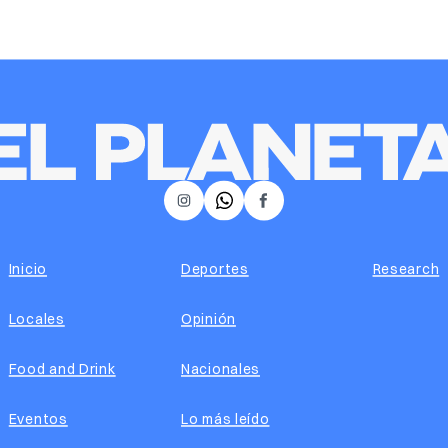
𝕏
Instagram
Facebook
Inicio
Deportes
Research
Locales
Opinión
Food and Drink
Nacionales
Eventos
Lo más leído