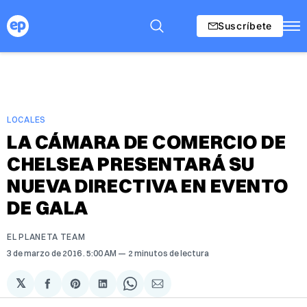
Suscríbete
LOCALES
LA CÁMARA DE COMERCIO DE
CHELSEA PRESENTARÁ SU
NUEVA DIRECTIVA EN EVENTO
DE GALA
EL PLANETA TEAM
3 de marzo de 2016
. 5:00 AM
2 minutos de lectura
𝕏
Compartir
Share
Compartir
Share
Compartir
en
on
en
on
via